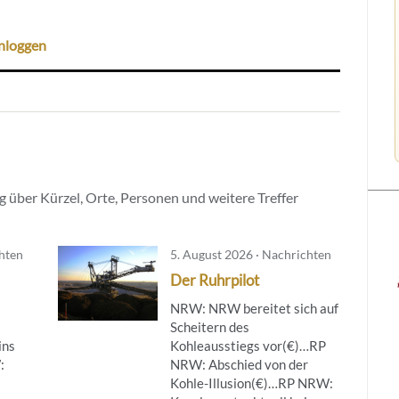
nloggen
 über Kürzel, Orte, Personen und weitere Treffer
chten
5. August 2026 · Nachrichten
Der Ruhrpilot
NRW: NRW bereitet sich auf
Scheitern des
ins
Kohleausstiegs vor(€)…RP
:
NRW: Abschied von der
Kohle-Illusion(€)…RP NRW: