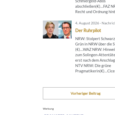
Schmiergeld-Abos
abschließen(€)…FAZ 
Recht und Ordnung hinte
4. August 2026 · Nachri
Der Ruhrpilot
NRW: Stolpert Schwarz
Grün in NRW über die S
(€)…WAZ NRW: Hinwei
zum Solingen-Attentät
erst nach dem Anschla
NTV NRW: Die grüne
Pragmatikerin(€)…Cicero
Vorheriger Beitrag
Werbung