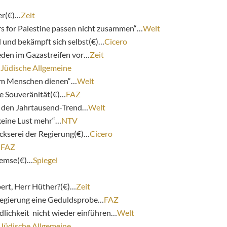
er(€)…
Zeit
 for Palestine passen nicht zusammen“…
Welt
el und bekämpft sich selbst(€)…
Cicero
eden im Gazastreifen vor…
Zeit
…
Jüdische Allgemeine
dem Menschen dienen“…
Welt
le Souveränität(€)…
FAZ
f den Jahrtausend-Trend…
Welt
keine Lust mehr“…
NTV
rickserei der Regierung(€)…
Cicero
…
FAZ
remse(€)…
Spiegel
ert, Herr Hüther?(€)…
Zeit
 Regierung eine Geduldsprobe…
FAZ
lichkeit nicht wieder einführen…
Welt
Jüdische Allgemeine