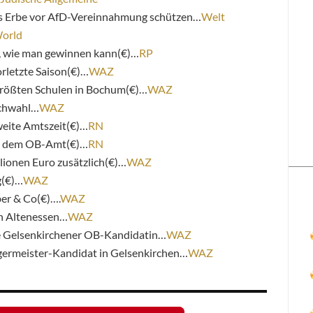
s Erbe vor AfD-Vereinnahmung schützen…
Welt
World
, wie man gewinnen kann(€)…
RP
orletzte Saison(€)…
WAZ
r größten Schulen in Bochum(€)…
WAZ
ichwahl…
WAZ
eite Amtszeit(€)…
RN
ch dem OB-Amt(€)…
RN
lionen Euro zusätzlich(€)…
WAZ
g(€)…
WAZ
ber & Co(€)….
WAZ
in Altenessen…
WAZ
ie Gelsenkirchener OB-Kandidatin…
WAZ
germeister-Kandidat in Gelsenkirchen…
WAZ