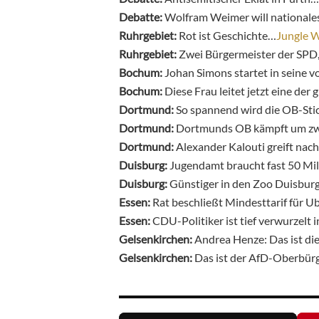
Debatte:
Wolfram Weimer will nationale
Ruhrgebiet:
Rot ist Geschichte…
Jungle 
Ruhrgebiet:
Zwei Bürgermeister der SPD
Bochum:
Johan Simons startet in seine v
Bochum:
Diese Frau leitet jetzt eine de
Dortmund:
So spannend wird die OB-St
Dortmund:
Dortmunds OB kämpft um zw
Dortmund:
Alexander Kalouti greift na
Duisburg:
Jugendamt braucht fast 50 Mil
Duisburg:
Günstiger in den Zoo Duisbur
Essen:
Rat beschließt Mindesttarif für U
Essen:
CDU-Politiker ist tief verwurzelt 
Gelsenkirchen:
Andrea Henze: Das ist d
Gelsenkirchen:
Das ist der AfD-Oberbür