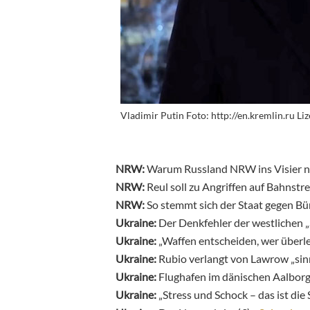
Vladimir Putin Foto: http://en.kremlin.ru Li
NRW:
Warum Russland NRW ins Visier 
NRW:
Reul soll zu Angriffen auf Bahnst
NRW:
So stemmt sich der Staat gegen B
Ukraine:
Der Denkfehler der westlichen „
Ukraine:
„Waffen entscheiden, wer überl
Ukraine:
Rubio verlangt von Lawrow „sinn
Ukraine:
Flughafen im dänischen Aalbor
Ukraine:
„Stress und Schock – das ist die