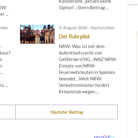
Kanzleramt „aktuell keine
NRW:
Option“…Stern Beitrag ...
r ...
chten
3. August 2026 · Nachrichten
Der Ruhrpilot
-
NRW: Was ist mit dem
taus?
Aufenthaltsrecht von
s
Gefährdern?(€)…WAZ NRW:
er
Einsatz von NRW-
g…
Feuerwehrleuten in Spanien
beendet…Welt NRW:
 ...
Verkehrsminister fordert
Krisenstab wegen ...
Nächster Beitrag