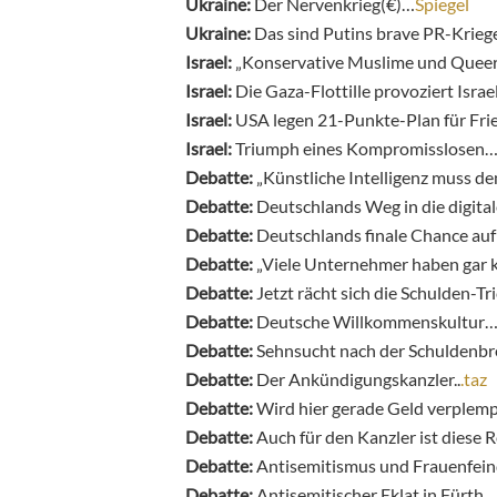
Ukraine:
Der Nervenkrieg(€)…
Spiegel
Ukraine:
Das sind Putins brave PR-Krieg
Israel:
„Konservative Muslime und Queers
Israel:
Die Gaza-Flottille provoziert Isra
Israel:
USA legen 21-Punkte-Plan für Fri
Israel:
Triumph eines Kompromisslosen
Debatte:
„Künstliche Intelligenz muss 
Debatte:
Deutschlands Weg in die digita
Debatte:
Deutschlands finale Chance au
Debatte:
„Viele Unternehmer haben gar 
Debatte:
Jetzt rächt sich die Schulden-T
Debatte:
Deutsche Willkommenskultur
Debatte:
Sehnsucht nach der Schuldenb
Debatte:
Der Ankündigungskanzler..
.taz
Debatte:
Wird hier gerade Geld verplemp
Debatte:
Auch für den Kanzler ist diese
Debatte:
Antisemitismus und Frauenfeind
Debatte:
Antisemitischer Eklat in Fürth…