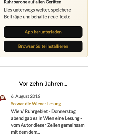
Ruhrbarone auf allen Geräten
Lies unterwegs weiter, speichere
Beiträge und behalte neue Texte
direkt im Browser im Blick.
App herunterladen
Browser Suite installieren
Vor zehn Jahren...
6. August 2016
So war die Wiener Lesung
Wien/ Ruhrgebiet - Donnerstag
abend gab es in Wien eine Lesung -
vom Autor dieser Zeilen gemeinsam
mit dem dem...