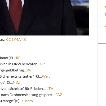
zenz:
CC BY-SA 4.0
nimmt(€)…
RP
recken in NRW berichten…
RP
ürgergeldbetrug…
RP
Sicherheitsgarantien“(€)…
Welt
ebt“(€)…
NZZ
volle Schritte“ für Frieden…
NTV
g nach Drohnensichtung gesperrt…
FAZ
 Strategie“(€)…
Cicero