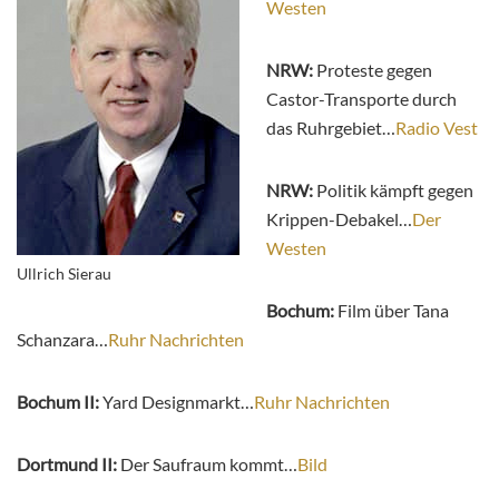
Westen
NRW:
Proteste gegen
Castor-Transporte durch
das Ruhrgebiet…
Radio Vest
NRW:
Politik kämpft gegen
Krippen-Debakel…
Der
Westen
Ullrich Sierau
Bochum:
Film über Tana
Schanzara…
Ruhr Nachrichten
Bochum II:
Yard Designmarkt…
Ruhr Nachrichten
Dortmund II:
Der Saufraum kommt…
Bild