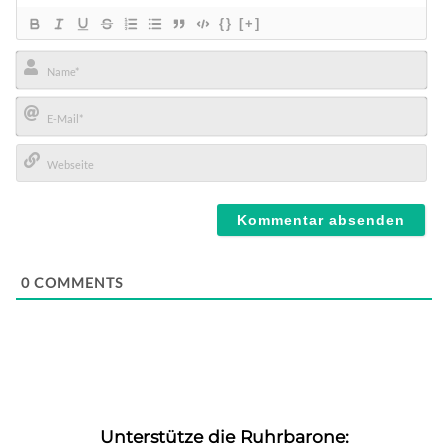
{}
[+]
Name*
E-
Mail*
Webseite
0
COMMENTS
Unterstütze die Ruhrbarone: