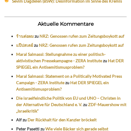
Sevim Dağdelen (BSW): Desinformation im Sinne des Kremls
Aktuelle Kommentare
ร้านต่อผม
zu
NRZ: Genossen rufen zum Zeitungsboykott auf
แป๊ปสเตย์
zu
NRZ: Genossen rufen zum Zeitungsboykott auf
Maral Salmassi: Stellungnahme zu einer politisch-
aktivistischen Pressekampagne - ZERA Institute
zu
Hat DER
SPIEGEL ein Antisemitismusproblem?
Maral Salmassi: Statement on a Politically Motivated Press
Campaign - ZERA Institute
zu
Hat DER SPIEGEL ein
Antisemitismusproblem?
Die israelfeindliche Politik von EU und UNO – Christen in
der Alternative für Deutschland e. V.
zu
ZDF-Mauershow mit
„Israelkritik“
Alf
zu
Der Rückhalt für den Kanzler bröckelt
Peter Pasetti
zu
Wie viele Bäcker sich gerade selbst