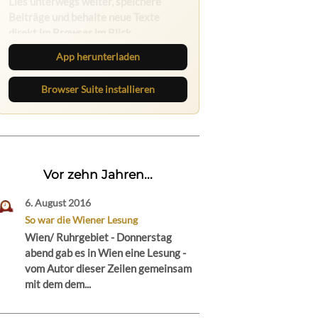
Die Ruhrbarone-App bringt den Blog
aufs Handy. Die Browser Suite hält
dich am Desktop auf dem Laufenden.
App herunterladen
Browser Suite installieren
Vor zehn Jahren...
6. August 2016
So war die Wiener Lesung
Wien/ Ruhrgebiet - Donnerstag
abend gab es in Wien eine Lesung -
vom Autor dieser Zeilen gemeinsam
mit dem dem...