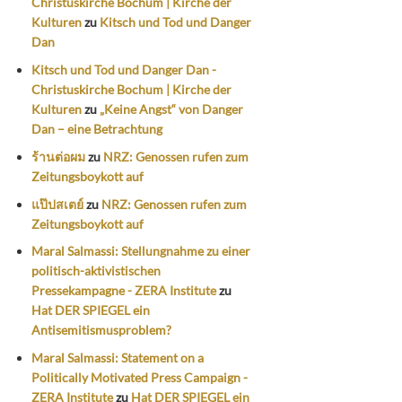
Christuskirche Bochum | Kirche der
Kulturen
zu
Kitsch und Tod und Danger
Dan
Kitsch und Tod und Danger Dan -
Christuskirche Bochum | Kirche der
Kulturen
zu
„Keine Angst“ von Danger
Dan – eine Betrachtung
ร้านต่อผม
zu
NRZ: Genossen rufen zum
Zeitungsboykott auf
แป๊ปสเตย์
zu
NRZ: Genossen rufen zum
Zeitungsboykott auf
Maral Salmassi: Stellungnahme zu einer
politisch-aktivistischen
Pressekampagne - ZERA Institute
zu
Hat DER SPIEGEL ein
Antisemitismusproblem?
Maral Salmassi: Statement on a
Politically Motivated Press Campaign -
ZERA Institute
zu
Hat DER SPIEGEL ein