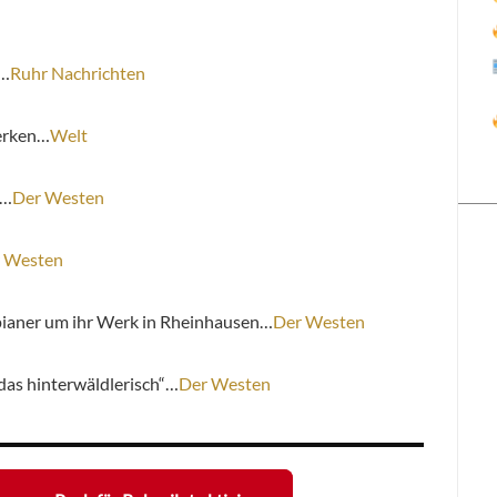
t…
Ruhr Nachrichten
werken…
Wel
t
n…
Der Westen
 Westen
ianer um ihr Werk in Rheinhausen…
Der Westen
 das hinterwäldlerisch“…
Der Westen