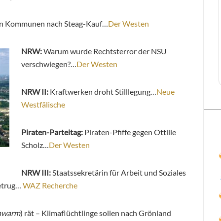
on Kommunen nach Steag-Kauf…
Der Westen
NRW:
Warum wurde Rechtsterror der NSU
verschwiegen?…
Der Westen
NRW II:
Kraftwerken droht Stilllegung…
Neue
Westfälische
Piraten-Parteitag:
Piraten-Pfiffe gegen Ottilie
Scholz…
Der Westen
NRW III:
Staatssekretärin für Arbeit und Soziales
betrug…
WAZ Recherche
hwarm
) rät – Klimaflüchtlinge sollen nach Grönland