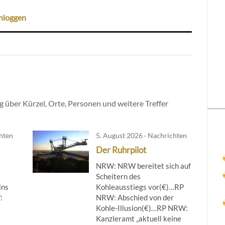
nloggen
 über Kürzel, Orte, Personen und weitere Treffer
chten
5. August 2026 · Nachrichten
Der Ruhrpilot
NRW: NRW bereitet sich auf
Scheitern des
ins
Kohleausstiegs vor(€)…RP
:
NRW: Abschied von der
Kohle-Illusion(€)…RP NRW:
Kanzleramt „aktuell keine