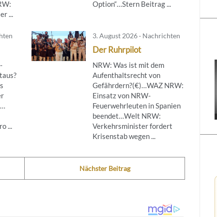
NRW:
Option“…Stern Beitrag ...
r ...
chten
3. August 2026 · Nachrichten
Der Ruhrpilot
-
NRW: Was ist mit dem
taus?
Aufenthaltsrecht von
s
Gefährdern?(€)…WAZ NRW:
er
Einsatz von NRW-
g…
Feuerwehrleuten in Spanien
beendet…Welt NRW:
 ...
Verkehrsminister fordert
Krisenstab wegen ...
Nächster Beitrag