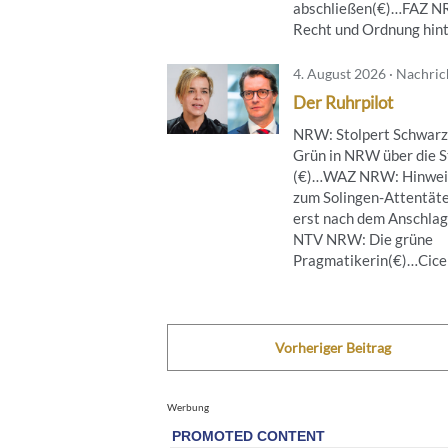
abschließen(€)…FAZ 
Recht und Ordnung hinte
4. August 2026 · Nachri
Der Ruhrpilot
NRW: Stolpert Schwarz
Grün in NRW über die S
(€)…WAZ NRW: Hinwei
zum Solingen-Attentät
erst nach dem Anschla
NTV NRW: Die grüne
Pragmatikerin(€)…Cicero
Vorheriger Beitrag
Werbung