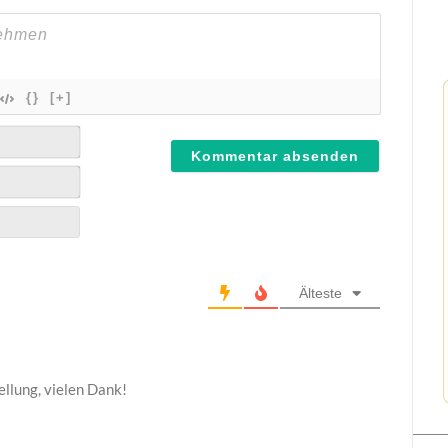
{}
[+]
Älteste
llung, vielen Dank!