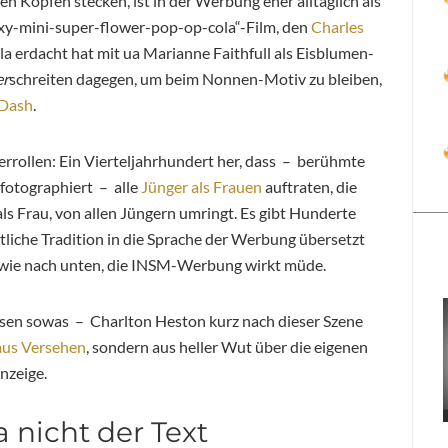
 den Köpfen stecken, ist in der Werbung eher alltäglich als
Sexy-mini-super-flower-pop-op-cola“-Film, den
Charles
ola erdacht hat mit ua Marianne Faithfull als Eisblumen-
er
schreiten dagegen, um beim Nonnen-Motiv zu bleiben,
 Dash
.
terrollen: Ein Vierteljahrhundert her, dass – berühmte
fotographiert – alle
Jünger als Frauen
auftraten, die
s Frau, von allen Jüngern umringt. Es gibt Hunderte
istliche Tradition in die Sprache der Werbung übersetzt
ng wie nach unten, die INSM-Werbung wirkt müde.
issen sowas – Charlton Heston kurz nach dieser Szene
aus Versehen
, sondern aus heller Wut über die eigenen
nzeige.
 nicht der Text