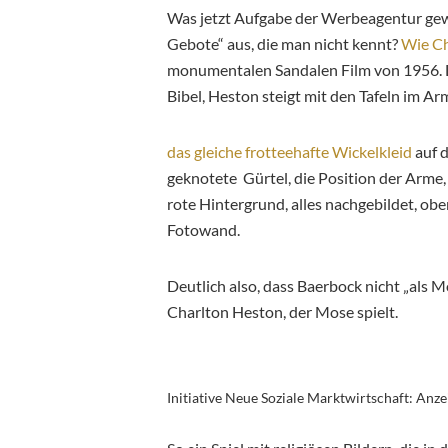
Was jetzt Aufgabe der Werbeagentur gewo
Gebote“ aus, die man nicht kennt?
Wie Ch
monumentalen Sandalen Film von 1956. D
Bibel, Heston steigt mit den Tafeln im A
das gleiche frotteehafte Wickelkleid
auf d
geknotete Gürtel, die Position der Arme
rote Hintergrund, alles nachgebildet, ob
Fotowand.
Deutlich also, dass Baerbock nicht „als Mo
Charlton Heston, der Mose spielt.
Initiative Neue Soziale Marktwirtschaft: Anze