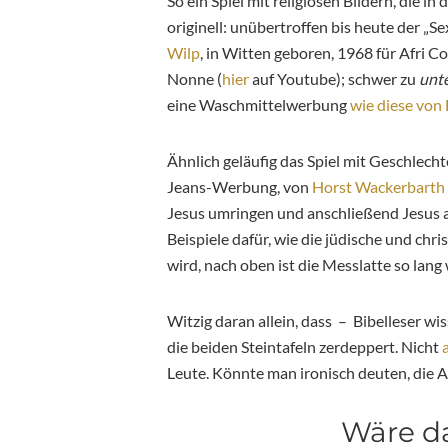
So ein Spiel mit religiösen Bildern, die in
originell: unübertroffen bis heute der „
Wilp
, in Witten geboren, 1968 für Afri C
Nonne (
hier
auf Youtube); schwer zu
unt
eine Waschmittelwerbung
wie diese von
Ähnlich geläufig das Spiel mit Geschlech
Jeans-Werbung, von
Horst Wackerbarth
Jesus umringen und anschließend Jesus al
Beispiele dafür, wie die jüdische und chr
wird, nach oben ist die Messlatte so la
Witzig daran allein, dass – Bibelleser w
die beiden Steintafeln zerdeppert. Nicht
Leute. Könnte man ironisch deuten, die A
Wäre da