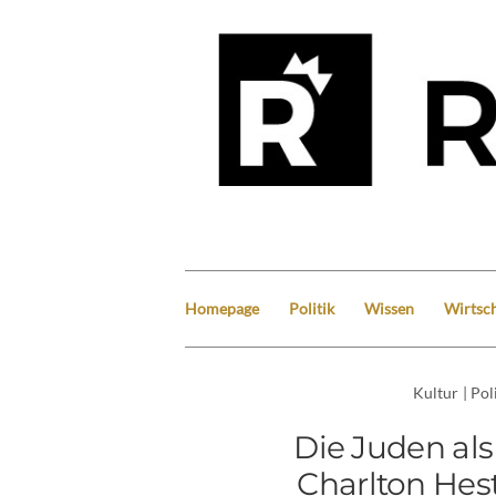
Homepage
Politik
Wissen
Wirtsch
Kultur
|
Pol
Die Juden al
Charlton Hes