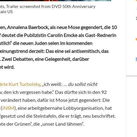
s, Trailer screenshot from DVD 50th Anniversary
main US
nen, Annalena Baerbock, als neue Mose gegendert, die 10
f deutet die Publizistin Carolin Emcke als Gast-Rednerin
utlich“ die neuen Juden seien im kommenden
inungstrend derzeit: Das eine sei antisemitisch, das
. Zwei Debatten, eine Gelegenheit, darüber
t wird.
ärte Kurt Tucholsky
, „ich weiß: …
du sollst nicht
, den ich vergessen habe.“ Das dürfte sich in den 92
 verändert haben, dafür ist Mose jetzt gegendert: Die
 (
INSM
), eine arbeitgebernahe Lobbyorganisation, hat
etzt und die Steintafeln, die er trägt, neu beschriftet.
e der Grünen“, die „unser Land lähmen“.