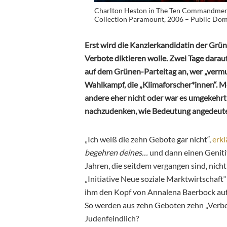
Charlton Heston in The Ten Commandment
Collection Paramount, 2006 – Public Do
Erst wird die Kanzlerkandidatin der Grü
Verbote diktieren wolle. Zwei Tage darau
auf dem Grünen-Parteitag an, wer „verm
Wahlkampf, die „Klimaforscher*innen“. Me
andere eher nicht oder war es umgekehrt
nachzudenken, wie Bedeutung angedeute
„Ich weiß die zehn Gebote gar nicht“,
erkl
begehren deines…
und dann einen Genitiv
Jahren, die seitdem vergangen sind, nicht
„Initiative Neue soziale Marktwirtschaft“
ihm den Kopf von Annalena Baerbock aufges
So werden aus zehn Geboten zehn „Verbot
Judenfeindlich?