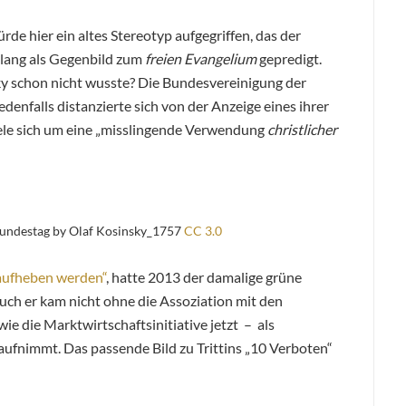
ürde hier ein altes Stereotyp aufgegriffen, das der
elang als Gegenbild zum
freien Evangelium
gepredigt.
y schon nicht wusste? Die Bundesvereinigung der
jedenfalls distanzierte sich von der Anzeige eines ihrer
ele sich um eine „misslingende Verwendung
christlicher
undestag by Olaf Kosinsky_1757
CC 3.0
 aufheben werden“
, hatte 2013 der damalige grüne
 Auch er kam nicht ohne die Assoziation mit den
ie die Marktwirtschaftsinitiative jetzt – als
aufnimmt. Das passende Bild zu Trittins „10 Verboten“