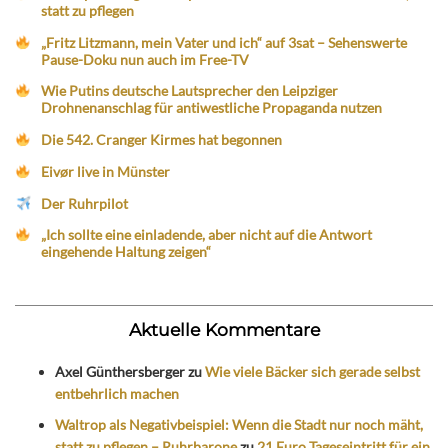
statt zu pflegen
„Fritz Litzmann, mein Vater und ich“ auf 3sat – Sehenswerte
Pause-Doku nun auch im Free-TV
Wie Putins deutsche Lautsprecher den Leipziger
Drohnenanschlag für antiwestliche Propaganda nutzen
Die 542. Cranger Kirmes hat begonnen
Eivør live in Münster
Der Ruhrpilot
„Ich sollte eine einladende, aber nicht auf die Antwort
eingehende Haltung zeigen“
Aktuelle Kommentare
Axel Günthersberger
zu
Wie viele Bäcker sich gerade selbst
entbehrlich machen
Waltrop als Negativbeispiel: Wenn die Stadt nur noch mäht,
statt zu pflegen – Ruhrbarone
zu
21 Euro Tageseintritt für ein