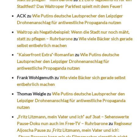
Stadtfest? Das Waltroper Parkfest spielt mit dem Feuer!
ACK
zu
Wie Putins deutsche Lautsprecher den Leipziger
Drohnenanschlag für antiwestliche Propaganda nutzen
Waltrop als Negativbeispiel: Wenn die Stadt nur noch mäht,
statt zu pflegen – Ruhrbarone
zu
Wie viele Bäcker sich gerade
selbst entbehrlich machen
"Kaiserfront Extra"-Romanfan
zu
Wie Putins deutsche
Lautsprecher den Leipziger Drohnenanschlag für
antiwestliche Propaganda nutzen
Frank Wohlgemuth
zu
Wie viele Bäcker sich gerade selbst
entbehrlich machen
Thomas Weigle
zu
Wie Putins deutsche Lautsprecher den
Leipziger Drohnenanschlag für antiwestliche Propaganda
nutzen
„Fritz Litzmann, mein Vater und ich“ auf 3sat – Sehenswerte
Pause-Doku nun auch im Free-TV – Ruhrbarone
zu
Regisseur
Aljoscha Pause zu ‚Fritz Litzmann, mein Vater und ich‘:
„Etwas Besseres kann mir als Filmemacher eigentlich nicht