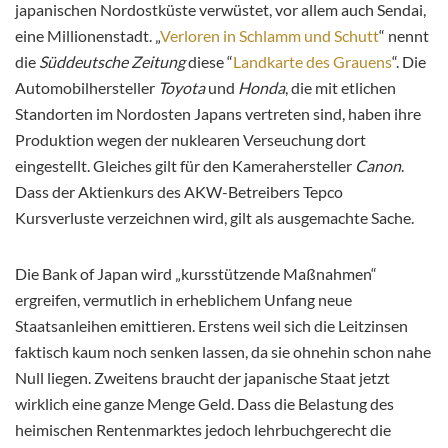
japanischen Nordostküste verwüstet, vor allem auch Sendai,
eine Millionenstadt. „
Verloren in Schlamm und Schutt
“ nennt
die
Süddeutsche Zeitung
diese “
Landkarte des Grauens
“. Die
Automobilhersteller
Toyota
und
Honda
, die mit etlichen
Standorten im Nordosten Japans vertreten sind, haben ihre
Produktion wegen der nuklearen Verseuchung dort
eingestellt. Gleiches gilt für den Kamerahersteller
Canon
.
Dass der Aktienkurs des AKW-Betreibers Tepco
Kursverluste verzeichnen wird, gilt als ausgemachte Sache.
Die Bank of Japan wird „kursstützende Maßnahmen“
ergreifen, vermutlich in erheblichem Unfang neue
Staatsanleihen emittieren. Erstens weil sich die Leitzinsen
faktisch kaum noch senken lassen, da sie ohnehin schon nahe
Null liegen. Zweitens braucht der japanische Staat jetzt
wirklich eine ganze Menge Geld. Dass die Belastung des
heimischen Rentenmarktes jedoch lehrbuchgerecht die