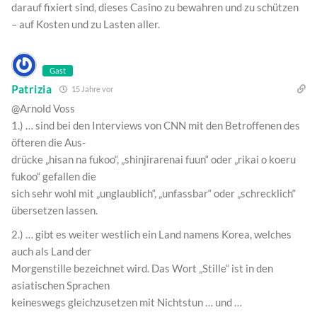
darauf fixiert sind, dieses Casino zu bewahren und zu schützen
– auf Kosten und zu Lasten aller.
Gast
Patrizia
15 Jahre vor
@Arnold Voss
1.) … sind bei den Interviews von CNN mit den Betroffenen des
öfteren die Aus-
drücke „hisan na fukoo“, „shinjirarenai fuun“ oder „rikai o koeru
fukoo“ gefallen die
sich sehr wohl mit „unglaublich“, „unfassbar“ oder „schrecklich“
übersetzen lassen.
2.) … gibt es weiter westlich ein Land namens Korea, welches
auch als Land der
Morgenstille bezeichnet wird. Das Wort „Stille“ ist in den
asiatischen Sprachen
keineswegs gleichzusetzen mit Nichtstun … und …