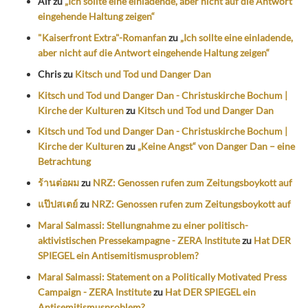
Alf
zu
„Ich sollte eine einladende, aber nicht auf die Antwort
eingehende Haltung zeigen“
"Kaiserfront Extra"-Romanfan
zu
„Ich sollte eine einladende,
aber nicht auf die Antwort eingehende Haltung zeigen“
Chris
zu
Kitsch und Tod und Danger Dan
Kitsch und Tod und Danger Dan - Christuskirche Bochum |
Kirche der Kulturen
zu
Kitsch und Tod und Danger Dan
Kitsch und Tod und Danger Dan - Christuskirche Bochum |
Kirche der Kulturen
zu
„Keine Angst“ von Danger Dan – eine
Betrachtung
ร้านต่อผม
zu
NRZ: Genossen rufen zum Zeitungsboykott auf
แป๊ปสเตย์
zu
NRZ: Genossen rufen zum Zeitungsboykott auf
Maral Salmassi: Stellungnahme zu einer politisch-
aktivistischen Pressekampagne - ZERA Institute
zu
Hat DER
SPIEGEL ein Antisemitismusproblem?
Maral Salmassi: Statement on a Politically Motivated Press
Campaign - ZERA Institute
zu
Hat DER SPIEGEL ein
Antisemitismusproblem?