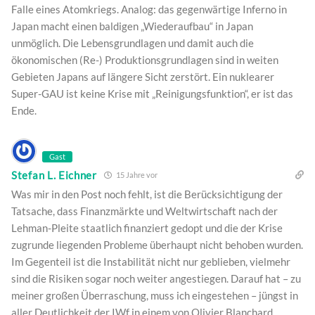
Falle eines Atomkriegs. Analog: das gegenwärtige Inferno in
Japan macht einen baldigen „Wiederaufbau“ in Japan
unmöglich. Die Lebensgrundlagen und damit auch die
ökonomischen (Re-) Produktionsgrundlagen sind in weiten
Gebieten Japans auf längere Sicht zerstört. Ein nuklearer
Super-GAU ist keine Krise mit „Reinigungsfunktion“, er ist das
Ende.
Gast
Stefan L. Eichner
15 Jahre vor
Was mir in den Post noch fehlt, ist die Berücksichtigung der
Tatsache, dass Finanzmärkte und Weltwirtschaft nach der
Lehman-Pleite staatlich finanziert gedopt und die der Krise
zugrunde liegenden Probleme überhaupt nicht behoben wurden.
Im Gegenteil ist die Instabilität nicht nur geblieben, vielmehr
sind die Risiken sogar noch weiter angestiegen. Darauf hat – zu
meiner großen Überraschung, muss ich eingestehen – jüngst in
aller Deutlichkeit der IWf in einem von Olivier Blanchard