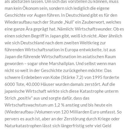
als abstürzen lassen. Um sich das vorstellen zu können, muss
man kein Ökonom sein, sondern sich lediglich die eigene
Geschichte vor Augen führen. In Deutschland gibt es für den
Wiederaufbau nach der Stunde „Null“ ein Zauberwort, welches
eine ganze Ära geprägt hat. Nämlich: Wirtschaftswunder. Ob es
einen solchen Begriff in Japan gibt, weiß ich nicht. Aber ähnlich
wie sich Deutschland nach dem zweiten Weltkrieg zur
führenden Wirtschaftsnation in Europa entwickelte, ist aus
Japan die führende Wirtschaftsnation im asiatischen Raum
geworden – sogar ohne Marshallplan. Und selbst wenn man
nicht so weit in der Geschichte zurückgehen möchte: Das
schwere Erdebeben von Kobe (Stärke 7,2) von 1995 forderte
6000 Tote, 40.000 Häuser wurden damals zerstört. Auf die
japanische Wirtschaft wirkte sich diese Katastrophe unterm
Strich „positiv“ aus und sorgte dafür, dass das
Wirtschaftswachstum um 1,2 % anstieg und bis heute ein
(Wiederaufbau-)Volumen von 120 Milliarden Euro umfasst. So
pervers es auch ist, aber an der Zerstörung durch Kriege oder
Naturkatastrophen lässt sich längerfristig sehr viel Geld