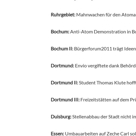
Ruhrgebiet:
Mahnwachen für den Atomau
Bochum:
Anti-Atom Demonstration in 
Bochum II:
Bürgerforum2011 trägt Ide
Dortmund:
Envio vergiftete dank Behö
Dortmund II:
Student Thomas Klute hoff
Dortmund III:
Freizeitstätten auf dem P
Duisburg:
Stellenabbau der Stadt nicht i
Essen:
Umbauarbeiten auf Zeche Carl so