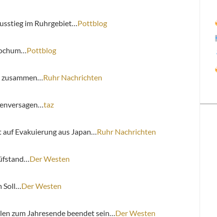
sstieg im Ruhrgebiet…
Pottblog
Bochum…
Pottblog
en zusammen…
Ruhr Nachrichten
rdenversagen…
taz
t auf Evakuierung aus Japan…
Ruhr Nachrichten
rüfstand…
Der Westen
m Soll…
Der Westen
llen zum Jahresende beendet sein…
Der Westen