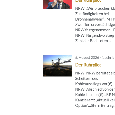
Der Ruhrpilot
NRW: „Wir brauchen kl
Zuständigkeiten bei
Drohnenabwehr“…MT 
Zwei Terrorverdächtige
NRW festgenommen…B
NRW: Nirgendwo stieg 
Zahl der Badetoten ...
5. August 2026 · Nachri
Der Ruhrpilot
NRW: NRW bereitet sic
Scheitern des
Kohleausstiegs vor(€)
NRW: Abschied von der
Kohle-Illusion(€)…RP 
Kanzleramt „aktuell ke
Option“…Stern Beitrag .