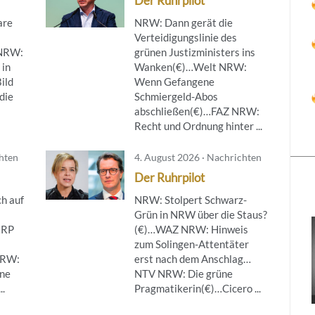
Der Ruhrpilot
are
NRW: Dann gerät die
Verteidigungslinie des
NRW:
grünen Justizministers ins
 in
Wanken(€)…Welt NRW:
ild
Wenn Gefangene
die
Schmiergeld-Abos
abschließen(€)…FAZ NRW:
Recht und Ordnung hinter ...
chten
4. August 2026 · Nachrichten
Der Ruhrpilot
h auf
NRW: Stolpert Schwarz-
Grün in NRW über die Staus?
…RP
(€)…WAZ NRW: Hinweis
zum Solingen-Attentäter
NRW:
erst nach dem Anschlag…
ine
NTV NRW: Die grüne
..
Pragmatikerin(€)…Cicero ...