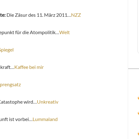
te:
Die Zäsur des 11. März 2011…
NZZ
epunkt für die Atompolitik…
Welt
Spiegel
mkraft…
Kaffee bei mir
prengsatz
Katastophe wird…
Unkreativ
nft ist vorbei…
Lummaland