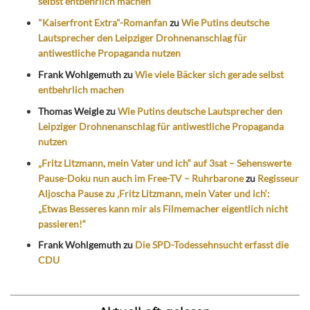
selbst entbehrlich machen
"Kaiserfront Extra"-Romanfan
zu
Wie Putins deutsche
Lautsprecher den Leipziger Drohnenanschlag für
antiwestliche Propaganda nutzen
Frank Wohlgemuth
zu
Wie viele Bäcker sich gerade selbst
entbehrlich machen
Thomas Weigle
zu
Wie Putins deutsche Lautsprecher den
Leipziger Drohnenanschlag für antiwestliche Propaganda
nutzen
„Fritz Litzmann, mein Vater und ich“ auf 3sat – Sehenswerte
Pause-Doku nun auch im Free-TV – Ruhrbarone
zu
Regisseur
Aljoscha Pause zu ‚Fritz Litzmann, mein Vater und ich‘:
„Etwas Besseres kann mir als Filmemacher eigentlich nicht
passieren!“
Frank Wohlgemuth
zu
Die SPD-Todessehnsucht erfasst die
CDU