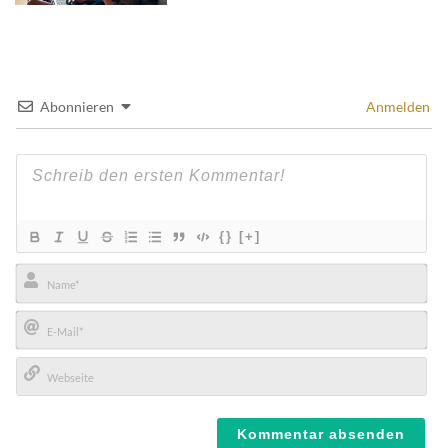
Abonnieren
Anmelden
{}
[+]
Name*
E-
Mail*
Webseite