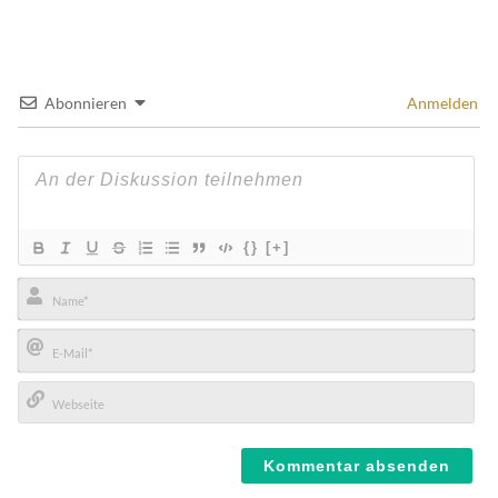
Abonnieren
Anmelden
{}
[+]
Name*
E-
Mail*
Webseite