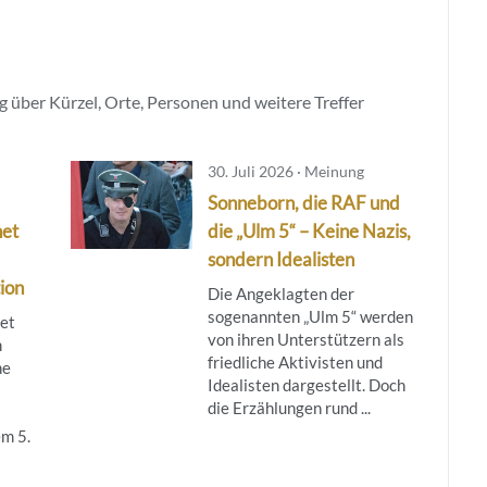
 über Kürzel, Orte, Personen und weitere Treffer
30. Juli 2026 · Meinung
Sonneborn, die RAF und
net
die „Ulm 5“ – Keine Nazis,
sondern Idealisten
ion
Die Angeklagten der
sogenannten „Ulm 5“ werden
tet
von ihren Unterstützern als
m
friedliche Aktivisten und
ne
Idealisten dargestellt. Doch
die Erzählungen rund ...
m 5.