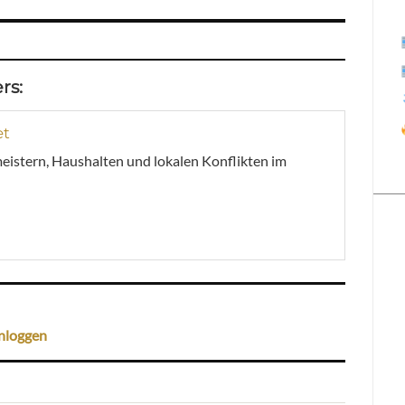
rs:
et
meistern, Haushalten und lokalen Konflikten im
nloggen