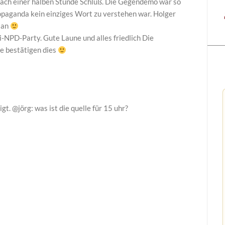
nach einer halben Stunde Schluß. Die Gegendemo war so
opaganda kein einziges Wort zu verstehen war. Holger
t an
-NPD-Party. Gute Laune und alles friedlich Die
e bestätigen dies
gt. @jörg: was ist die quelle für 15 uhr?