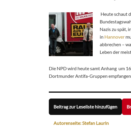
Heute schaut di
Bundestagswahl-
Nazis zu spät, i
in
Hannover
mu
abbrechen – waru
Leben der meis
Die NPD wird heute samt Anhang um 16
Dortmunder Antifa-Gruppen empfangen
Beitrag zur Leseliste hinzufügen
Br
Autorenseite: Stefan Laurin