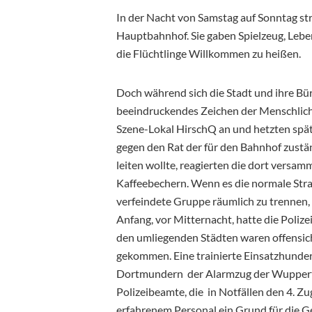
In der Nacht von Samstag auf Sonntag 
Hauptbahnhof. Sie gaben Spielzeug, Leben
die Flüchtlinge Willkommen zu heißen.
Doch während sich die Stadt und ihre Bür
beeindruckendes Zeichen der Menschlichke
Szene-Lokal HirschQ an und hetzten späte
gegen den Rat der für den Bahnhof zustän
leiten wollte, reagierten die dort vers
Kaffeebechern. Wenn es die normale Strat
verfeindete Gruppe räumlich zu trennen, s
Anfang, vor Mitternacht, hatte die Poliz
den umliegenden Städten waren offensicht
gekommen. Eine trainierte Einsatzhunder
Dortmundern der Alarmzug der Wuppertale
Polizeibeamte, die in Notfällen den 4. Z
erfahrenem Personal ein Grund für die 