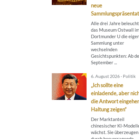
neue
Sammlungspräsentat
Alle drei Jahre beleuch
das Museum Ostwall i
Dortmunder U die eige
Sammlung unter
wechselnden
Gesichtspunkten: Ab de
September ...
6. August 2026 · Politik
„Ich sollte eine
einladende, aber nich
die Antwort eingehe
Haltung zeigen“
Der Marktanteil
chinesischer KI-Modell
wächst. Sie überzeugen
durch hervorragende