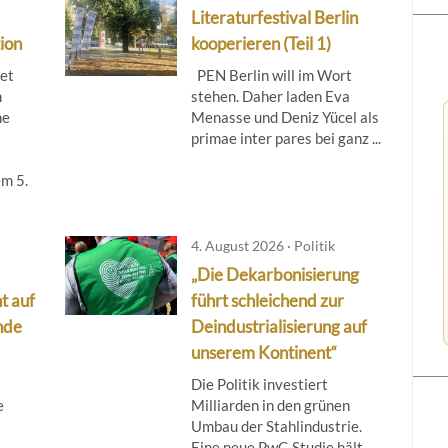
Literaturfestival Berlin
ion
kooperieren (Teil 1)
tet
PEN Berlin will im Wort
m
stehen. Daher laden Eva
ne
Menasse und Deniz Yücel als
primae inter pares bei ganz ...
m 5.
4. August 2026 · Politik
„Die Dekarbonisierung
t auf
führt schleichend zur
nde
Deindustrialisierung auf
unserem Kontinent“
Die Politik investiert
e
Milliarden in den grünen
Umbau der Stahlindustrie.
Eine neue PwC-Studie hält