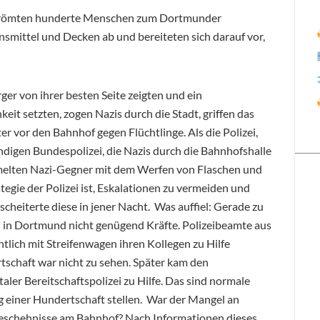
strömten hunderte Menschen zum Dortmunder
smittel und Decken ab und bereiteten sich darauf vor,
ger von ihrer besten Seite zeigten und ein
it setzten, zogen Nazis durch die Stadt, griffen das
r vor den Bahnhof gegen Flüchtlinge. Als die Polizei,
digen Bundespolizei, die Nazis durch die
Bahnhofshalle
ammelten Nazi-Gegner mit dem Werfen von Flaschen und
egie der Polizei ist, Eskalationen zu vermeiden und
cheiterte diese in jener Nacht. Was auffiel: Gerade zu
ei in Dortmund nicht genügend Kräfte. Polizeibeamte aus
lich mit Streifenwagen ihren Kollegen zu Hilfe
tschaft war nicht zu sehen. Später kam den
r Bereitschaftspolizei zu Hilfe. Das sind normale
ug einer Hundertschaft stellen. War der Mangel an
Geschehnisse am Bahnhof? Nach Informationen dieses