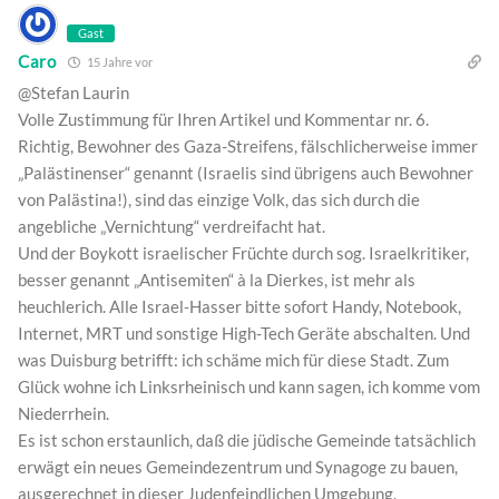
Gast
Caro
15 Jahre vor
@Stefan Laurin
Volle Zustimmung für Ihren Artikel und Kommentar nr. 6.
Richtig, Bewohner des Gaza-Streifens, fälschlicherweise immer
„Palästinenser“ genannt (Israelis sind übrigens auch Bewohner
von Palästina!), sind das einzige Volk, das sich durch die
angebliche „Vernichtung“ verdreifacht hat.
Und der Boykott israelischer Früchte durch sog. Israelkritiker,
besser genannt „Antisemiten“ à la Dierkes, ist mehr als
heuchlerich. Alle Israel-Hasser bitte sofort Handy, Notebook,
Internet, MRT und sonstige High-Tech Geräte abschalten. Und
was Duisburg betrifft: ich schäme mich für diese Stadt. Zum
Glück wohne ich Linksrheinisch und kann sagen, ich komme vom
Niederrhein.
Es ist schon erstaunlich, daß die jüdische Gemeinde tatsächlich
erwägt ein neues Gemeindezentrum und Synagoge zu bauen,
ausgerechnet in dieser Judenfeindlichen Umgebung.