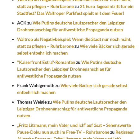
statt zu pflegen – Ruhrbarone
zu
21 Euro Tageseintritt für ein
Stadtfest? Das Waltroper Parkfest spielt mit dem Feuer!
ACK
zu
Wie Putins deutsche Lautsprecher den Leipziger
Drohnenanschlag für antiwestliche Propaganda nutzen
Waltrop als Negativbeispiel: Wenn die Stadt nur noch mäht,
statt zu pflegen – Ruhrbarone
zu
Wie viele Bäcker sich gerade
selbst entbehrlich machen
"Kaiserfront Extra"-Romanfan
zu
Wie Putins deutsche
Lautsprecher den Leipziger Drohnenanschlag für
antiwestliche Propaganda nutzen
Frank Wohlgemuth
zu
Wie viele Bäcker sich gerade selbst
entbehrlich machen
Thomas Weigle
zu
Wie Putins deutsche Lautsprecher den
Leipziger Drohnenanschlag für antiwestliche Propaganda
nutzen
„Fritz Litzmann, mein Vater und ich“ auf 3sat – Sehenswerte
Pause-Doku nun auch im Free-TV – Ruhrbarone
zu
Regisseur
Aljoscha Pause zu ‚Fritz Litzmann, mein Vater und ich‘: