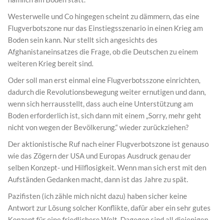
Westerwelle und Co hingegen scheint zu dämmern, das eine
Flugverbotszone nur das Einstiegsszenario in einen Krieg am
Boden sein kann. Nur stellt sich angesichts des
Afghanistaneinsatzes die Frage, ob die Deutschen zu einem
weiteren Krieg bereit sind.
Oder soll man erst einmal eine Flugverbotsszone einrichten,
dadurch die Revolutionsbewegung weiter ernutigen und dann,
wenn sich herrausstellt, dass auch eine Unterstützung am
Boden erforderlich ist, sich dann mit einem „Sorry, mehr geht
nicht von wegen der Bevölkerung.“ wieder zurückziehen?
Der aktionistische Ruf nach einer Flugverbotszone ist genauso
wie das Zögern der USA und Europas Ausdruck genau der
selben Konzept- und Hilflosigkeit. Wenn man sich erst mit den
Aufständen Gedanken macht, dann ist das Jahre zu spät.
Pazifisten (ich zähle mich nicht dazu) haben sicher keine
Antwort zur Lösung solcher Konflikte, dafür aber ein sehr gutes
Konzept für eine friedlichere Welt. Dagegen sind all diejenigen,