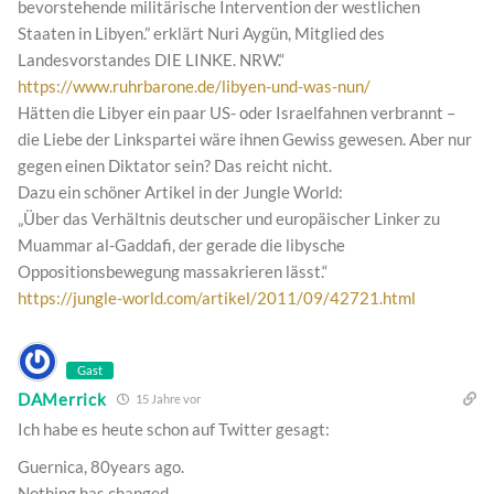
bevorstehende militärische Intervention der westlichen
Staaten in Libyen.” erklärt Nuri Aygün, Mitglied des
Landesvorstandes DIE LINKE. NRW.“
https://www.ruhrbarone.de/libyen-und-was-nun/
Hätten die Libyer ein paar US- oder Israelfahnen verbrannt –
die Liebe der Linkspartei wäre ihnen Gewiss gewesen. Aber nur
gegen einen Diktator sein? Das reicht nicht.
Dazu ein schöner Artikel in der Jungle World:
„Über das Verhältnis deutscher und europäischer Linker zu
Muammar al-Gaddafi, der gerade die libysche
Oppositionsbewegung massakrieren lässt.“
https://jungle-world.com/artikel/2011/09/42721.html
Gast
DAMerrick
15 Jahre vor
Ich habe es heute schon auf Twitter gesagt:
Guernica, 80years ago.
Nothing has changed.