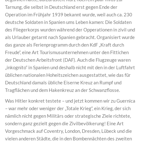
Tarnung, die selbst in Deutschland erst gegen Ende der
Operation im Frühjahr 1939 bekannt wurde, weil auch ca. 230
deutsche Soldaten in Spanien ums Leben kamen: Die Soldaten
des Fliegerkorps wurden während der Opperationen in zivil und
als Urlauber getarnt nach Spanien gebracht. Organisiert wurde
das ganze als Ferienprogramm durch den KdF „Kraft durch
Freude“, eine Art Tourismusunternehmen unter den Fittichen
der Deutschen Arbeitsfront (DAF). Auch die Flugzeuge waren
„inkognito“ in Spanien und deshalb nicht mit den in der Luftfahrt
üblichen nationalen Hoheitszeichen ausgestattet, wie das für
Deutschland damals übliche Eiserne Kreuz an Rumpf und
Tragflächen und dem Hakenkreuz an der Schwanzflosse.
Was Hitler konkret testete – und jetzt kommen wir zu Guernica
– war mehr oder weniger der „Totale Krieg“, ein Krieg, der sich
nämlich nicht gegen Militärs oder strategische Ziele richtete,
sondern ganz gezielt gegen die Zivilbevölkerung! Eine Art
Vorgeschmack auf Coventry, London, Dresden, Lübeck und die
vielen anderen Städte, die in den Bombennächten des zweiten