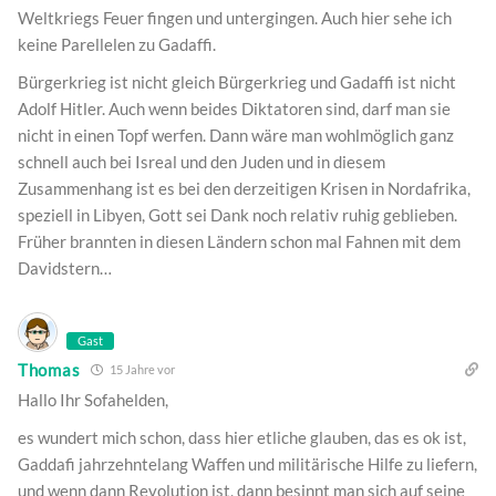
Weltkriegs Feuer fingen und untergingen. Auch hier sehe ich
keine Parellelen zu Gadaffi.
Bürgerkrieg ist nicht gleich Bürgerkrieg und Gadaffi ist nicht
Adolf Hitler. Auch wenn beides Diktatoren sind, darf man sie
nicht in einen Topf werfen. Dann wäre man wohlmöglich ganz
schnell auch bei Isreal und den Juden und in diesem
Zusammenhang ist es bei den derzeitigen Krisen in Nordafrika,
speziell in Libyen, Gott sei Dank noch relativ ruhig geblieben.
Früher brannten in diesen Ländern schon mal Fahnen mit dem
Davidstern…
Gast
Thomas
15 Jahre vor
Hallo Ihr Sofahelden,
es wundert mich schon, dass hier etliche glauben, das es ok ist,
Gaddafi jahrzehntelang Waffen und militärische Hilfe zu liefern,
und wenn dann Revolution ist, dann besinnt man sich auf seine