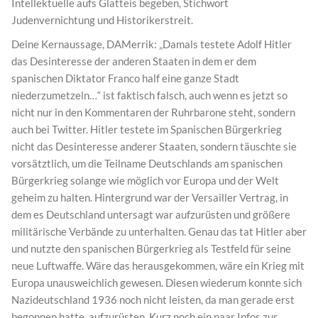
Intellektuelle aufs Glatteis begeben, Stichwort
Judenvernichtung und Historikerstreit.
Deine Kernaussage, DAMerrik: „Damals testete Adolf Hitler
das Desinteresse der anderen Staaten in dem er dem
spanischen Diktator Franco half eine ganze Stadt
niederzumetzeln…“ ist faktisch falsch, auch wenn es jetzt so
nicht nur in den Kommentaren der Ruhrbarone steht, sondern
auch bei Twitter. Hitler testete im Spanischen Bürgerkrieg
nicht das Desinteresse anderer Staaten, sondern täuschte sie
vorsätztlich, um die Teilname Deutschlands am spanischen
Bürgerkrieg solange wie möglich vor Europa und der Welt
geheim zu halten. Hintergrund war der Versailler Vertrag, in
dem es Deutschland untersagt war aufzurüsten und größere
militärische Verbände zu unterhalten. Genau das tat Hitler aber
und nutzte den spanischen Bürgerkrieg als Testfeld für seine
neue Luftwaffe. Wäre das herausgekommen, wäre ein Krieg mit
Europa unausweichlich gewesen. Diesen wiederum konnte sich
Nazideutschland 1936 noch nicht leisten, da man gerade erst
begonnen hatte, aufzurüsten. Kurz noch ein paar Infos zur