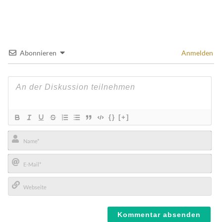
Abonnieren
Anmelden
{}
[+]
Name*
E-
Mail*
Webseite