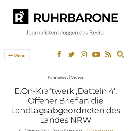
Journalisten bloggen das Revier
Menu
Ex
sea
fo
Ruhrgebiet
|
Videos
E.On-Kraftwerk ‚Datteln 4‘:
Offener Brief an die
Landtagsabgeordneten des
Landes NRW
11. Februar 2014
| Robin Patzwaldt
2 Kommentare