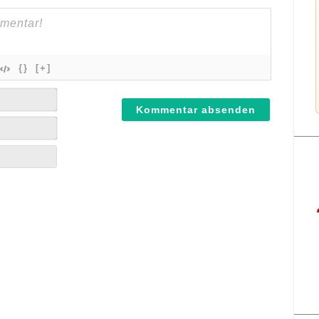
{}
[+]