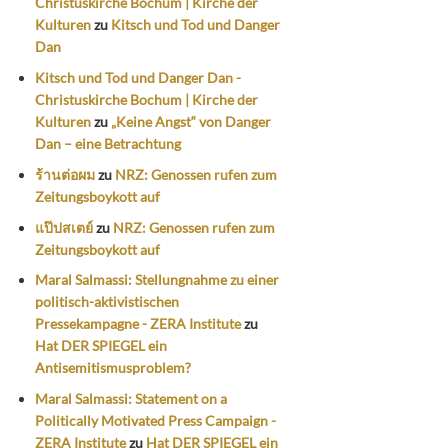
Christuskirche Bochum | Kirche der
Kulturen
zu
Kitsch und Tod und Danger
Dan
Kitsch und Tod und Danger Dan -
Christuskirche Bochum | Kirche der
Kulturen
zu
„Keine Angst“ von Danger
Dan – eine Betrachtung
ร้านต่อผม
zu
NRZ: Genossen rufen zum
Zeitungsboykott auf
แป๊ปสเตย์
zu
NRZ: Genossen rufen zum
Zeitungsboykott auf
Maral Salmassi: Stellungnahme zu einer
politisch-aktivistischen
Pressekampagne - ZERA Institute
zu
Hat DER SPIEGEL ein
Antisemitismusproblem?
Maral Salmassi: Statement on a
Politically Motivated Press Campaign -
ZERA Institute
zu
Hat DER SPIEGEL ein