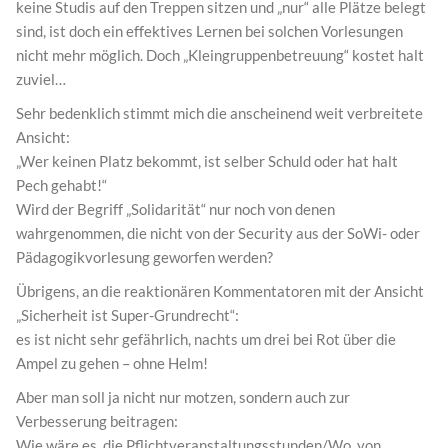
keine Studis auf den Treppen sitzen und „nur“ alle Plätze belegt
sind, ist doch ein effektives Lernen bei solchen Vorlesungen
nicht mehr möglich. Doch „Kleingruppenbetreuung“ kostet halt
zuviel…
Sehr bedenklich stimmt mich die anscheinend weit verbreitete
Ansicht:
„Wer keinen Platz bekommt, ist selber Schuld oder hat halt
Pech gehabt!“
Wird der Begriff „Solidarität“ nur noch von denen
wahrgenommen, die nicht von der Security aus der SoWi- oder
Pädagogikvorlesung geworfen werden?
Übrigens, an die reaktionären Kommentatoren mit der Ansicht
„Sicherheit ist Super-Grundrecht“:
es ist nicht sehr gefährlich, nachts um drei bei Rot über die
Ampel zu gehen – ohne Helm!
Aber man soll ja nicht nur motzen, sondern auch zur
Verbesserung beitragen:
Wie wäre es, die Pflichtveranstaltungsstunden/Wo. von