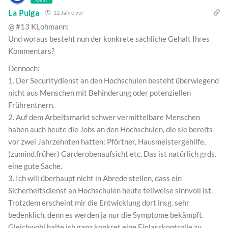
La Pulga
12 Jahre vor
@ #13 KLohmann:
Und woraus besteht nun der konkrete sachliche Gehalt Ihres
Kommentars?
Dennoch:
1. Der Securitydienst an den Hochschulen besteht überwiegend
nicht aus Menschen mit Behinderung oder potenziellen
Frührentnern.
2. Auf dem Arbeitsmarkt schwer vermittelbare Menschen
haben auch heute die Jobs an den Hochschulen, die sie bereits
vor zwei Jahrzehnten hatten: Pförtner, Hausmeistergehilfe,
(zumind.früher) Garderobenaufsicht etc. Das ist natürlich grds.
eine gute Sache.
3. Ich will überhaupt nicht in Abrede stellen, dass ein
Sicherheitsdienst an Hochschulen heute teilweise sinnvoll ist.
Trotzdem erscheint mir die Entwicklung dort insg. sehr
bedenklich, denn es werden ja nur die Symptome bekämpft.
Gleichwohl halte ich ganz konkret eine Einlasskontrolle zu