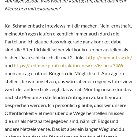
Anfragen gelobt. Was wollt ihr künftig tun, damit das mehr
Menschen mitbekommen?
Kai Schmalenbach: Inteviews mit dir machen. Nein, ernsthaft,
meine Anfragen laufen eigentlich immer auch durch die
Partei und ich glaube dass wir gerade ganz konrket dabei
sind, die öffentlichkeit selber viel konkreter herzustellen als
bisher. Dazu schicke ich dir mal 2 Links.
http://openantrag.de/
und
https://redmine.piratenfraktion-nrw.de/issues/3469
open antrag eröffnet Bürgern die Möglichkeit, Anträge zu
stellen, die wir umsetzen, das wäre aber ein eigenes Interview
wert. der andere Link zeigt, das wir ab Montag unsere für das
nächste Plenum zu stellenden Anträge in Zukunft vorab
besprechen werden. Ich persönlich glaube, dass wir unsere
Öffentlichkeit viel mehr über die Wege herstellen müssen,
die uns als Netzpartei gegeben sind, nämlich Blogs und
andere Netzelemente. Das ist aber ein langer Weg und du
weist selber, dass ein Blog nicht von heute auf Morgen