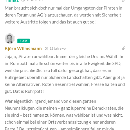
Man braucht sich doch nur mal den Umgangston der Piraten in
deren Forum und AG´s anzuschauen, da werden mit Sicherheit
weitere Austritte folgen und das ist auch gut so !
Gast
Björn Wilmsmann
12 Jahre vor
Jajaja, ‚Piraten unwählbar‘. Immer der gleiche Unsinn. Wählt ihr
im Ruhrpott mal alle schön weiter bis in alle Ewigkeit die SPD,
weil die ja schließlich so toll dafür gesorgt hat, dass es im
Ruhrgebiet überall nur blühende Landschaften gibt. Aber gibt ja
keine Alternativen. Roten Besenstiel wählen, Fresse halten und
gut. Dat is Ruhrpott!
War eigentlich irgend jemand von diesen ganzen
Neunmalklugen, die meinen – ganz lupenreine Demokraten, die
sie sind – bestimmen zu können, was wählbar ist und was nicht,
schon einmal bei einer Ortsverbandssitzung einer anderen
Partei? Bei ’streitsüchtigen Hampelmännern‘ fallen mir da