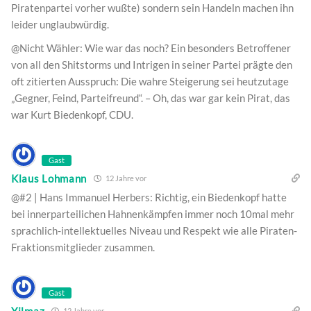
Piratenpartei vorher wußte) sondern sein Handeln machen ihn
leider unglaubwürdig.
@Nicht Wähler: Wie war das noch? Ein besonders Betroffener
von all den Shitstorms und Intrigen in seiner Partei prägte den
oft zitierten Ausspruch: Die wahre Steigerung sei heutzutage
„Gegner, Feind, Parteifreund“. – Oh, das war gar kein Pirat, das
war Kurt Biedenkopf, CDU.
Gast
Klaus Lohmann
12 Jahre vor
@#2 | Hans Immanuel Herbers: Richtig, ein Biedenkopf hatte
bei innerparteilichen Hahnenkämpfen immer noch 10mal mehr
sprachlich-intellektuelles Niveau und Respekt wie alle Piraten-
Fraktionsmitglieder zusammen.
Gast
Yilmaz
12 Jahre vor