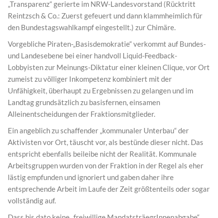
„Transparenz“ gerierte im NRW-Landesvorstand (Rücktritt
Reintzsch & Co.: Zuerst gefeuert und dann klammheimlich für
den Bundestagswahlkampf eingestellt.) zur Chimäre.
Vorgebliche Piraten-„Basisdemokratie“ verkommt auf Bundes-
und Landesebene bei einer handvoll Liquid-Feedback-
Lobbyisten zur Meinungs-Diktatur einer kleinen Clique, vor Ort
zumeist zu völliger Inkompetenz kombiniert mit der
Unfähigkeit, überhaupt zu Ergebnissen zu gelangen und im
Landtag grundsätzlich zu basisfernen, einsamen
Alleinentscheidungen der Fraktionsmitglieder.
Ein angeblich zu schaffender „kommunaler Unterbau“ der
Aktivisten vor Ort, täuscht vor, als bestünde dieser nicht. Das
entspricht ebenfalls beileibe nicht der Realität. Kommunale
Arbeitsgruppen wurden von der Fraktion in der Regel als eher
lästig empfunden und ignoriert und gaben daher ihre
entsprechende Arbeit im Laufe der Zeit größtenteils oder sogar
vollständig auf.
Dass bis dato keine „freiwillige MandatsträegrInnenabgabe“