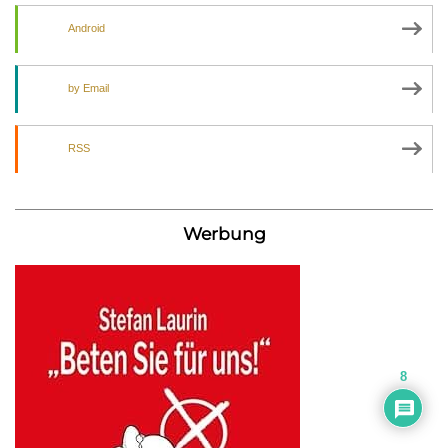
Android
by Email
RSS
Werbung
8