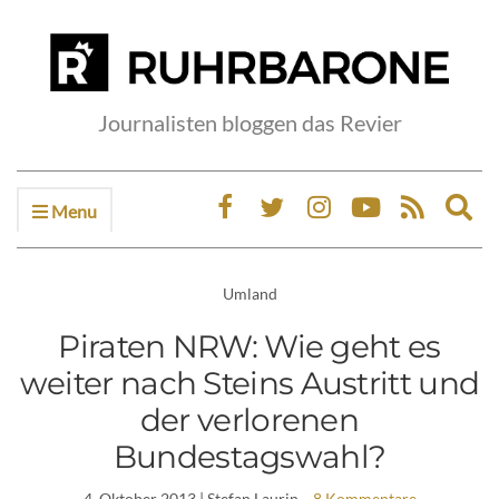
Journalisten bloggen das Revier
Menu
Ex
sea
fo
Umland
Piraten NRW: Wie geht es
weiter nach Steins Austritt und
der verlorenen
Bundestagswahl?
4. Oktober 2013
| Stefan Laurin
8 Kommentare