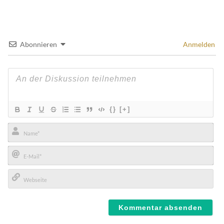
Abonnieren
Anmelden
{}
[+]
Name*
E-
Mail*
Webseite