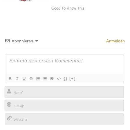
Abonnieren
Anmelden
{}
[+]
Name*
E-
Mail*
Webseite