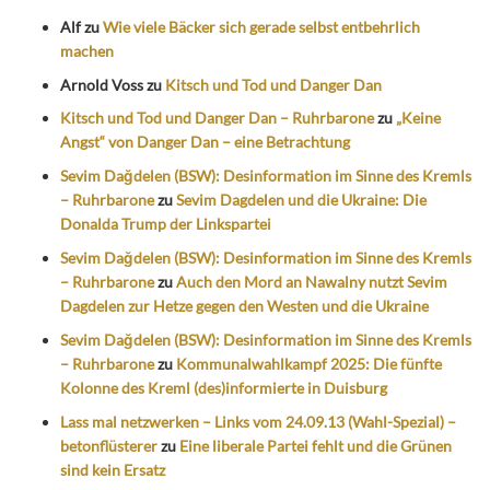
Alf
zu
Wie viele Bäcker sich gerade selbst entbehrlich
machen
Arnold Voss
zu
Kitsch und Tod und Danger Dan
Kitsch und Tod und Danger Dan – Ruhrbarone
zu
„Keine
Angst“ von Danger Dan – eine Betrachtung
Sevim Dağdelen (BSW): Desinformation im Sinne des Kremls
– Ruhrbarone
zu
Sevim Dagdelen und die Ukraine: Die
Donalda Trump der Linkspartei
Sevim Dağdelen (BSW): Desinformation im Sinne des Kremls
– Ruhrbarone
zu
Auch den Mord an Nawalny nutzt Sevim
Dagdelen zur Hetze gegen den Westen und die Ukraine
Sevim Dağdelen (BSW): Desinformation im Sinne des Kremls
– Ruhrbarone
zu
Kommunalwahlkampf 2025: Die fünfte
Kolonne des Kreml (des)informierte in Duisburg
Lass mal netzwerken – Links vom 24.09.13 (Wahl-Spezial) –
betonflüsterer
zu
Eine liberale Partei fehlt und die Grünen
sind kein Ersatz