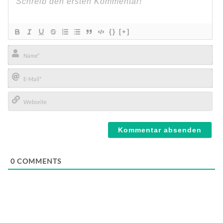
{}
[+]
Name*
E-
Mail*
Webseite
0
COMMENTS