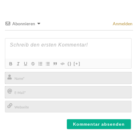
Abonnieren
Anmelden
{}
[+]
Name*
E-
Mail*
Webseite