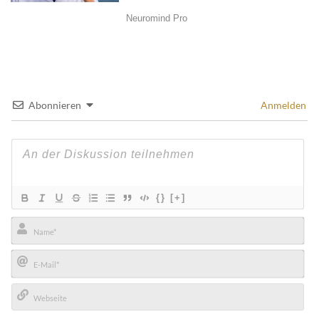
Abonnieren
Anmelden
{}
[+]
Name*
E-
Mail*
Webseite