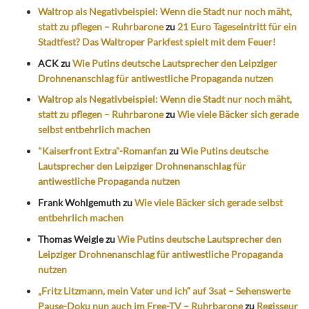
Waltrop als Negativbeispiel: Wenn die Stadt nur noch mäht,
statt zu pflegen – Ruhrbarone
zu
21 Euro Tageseintritt für ein
Stadtfest? Das Waltroper Parkfest spielt mit dem Feuer!
ACK
zu
Wie Putins deutsche Lautsprecher den Leipziger
Drohnenanschlag für antiwestliche Propaganda nutzen
Waltrop als Negativbeispiel: Wenn die Stadt nur noch mäht,
statt zu pflegen – Ruhrbarone
zu
Wie viele Bäcker sich gerade
selbst entbehrlich machen
"Kaiserfront Extra"-Romanfan
zu
Wie Putins deutsche
Lautsprecher den Leipziger Drohnenanschlag für
antiwestliche Propaganda nutzen
Frank Wohlgemuth
zu
Wie viele Bäcker sich gerade selbst
entbehrlich machen
Thomas Weigle
zu
Wie Putins deutsche Lautsprecher den
Leipziger Drohnenanschlag für antiwestliche Propaganda
nutzen
„Fritz Litzmann, mein Vater und ich“ auf 3sat – Sehenswerte
Pause-Doku nun auch im Free-TV – Ruhrbarone
zu
Regisseur