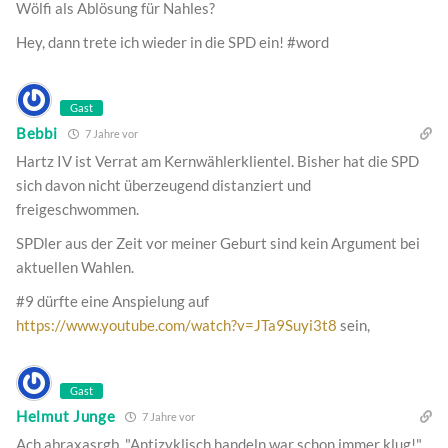
Wölfi als Ablösung für Nahles?
Hey, dann trete ich wieder in die SPD ein! #word
Gast
Bebbi
7 Jahre vor
Hartz IV ist Verrat am Kernwählerklientel. Bisher hat die SPD
sich davon nicht überzeugend distanziert und
freigeschwommen.
SPDler aus der Zeit vor meiner Geburt sind kein Argument bei
aktuellen Wahlen.
#9 dürfte eine Anspielung auf
https://www.youtube.com/watch?v=JTa9Suyi3t8
sein,
Gast
Helmut Junge
7 Jahre vor
Ach abraxasrgb, "Antizyklisch handeln war schon immer klug!"