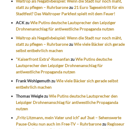
Waltrop als Negativbeispiel: Wenn die Stadt nur noch mäht,
statt zu pflegen – Ruhrbarone
zu
21 Euro Tageseintritt für ein
Stadtfest? Das Waltroper Parkfest spielt mit dem Feuer!
ACK
zu
Wie Putins deutsche Lautsprecher den Leipziger
Drohnenanschlag für antiwestliche Propaganda nutzen
Waltrop als Negativbeispiel: Wenn die Stadt nur noch mäht,
statt zu pflegen – Ruhrbarone
zu
Wie viele Bäcker sich gerade
selbst entbehrlich machen
"Kaiserfront Extra"-Romanfan
zu
Wie Putins deutsche
Lautsprecher den Leipziger Drohnenanschlag für
antiwestliche Propaganda nutzen
Frank Wohlgemuth
zu
Wie viele Bäcker sich gerade selbst
entbehrlich machen
Thomas Weigle
zu
Wie Putins deutsche Lautsprecher den
Leipziger Drohnenanschlag für antiwestliche Propaganda
nutzen
„Fritz Litzmann, mein Vater und ich“ auf 3sat – Sehenswerte
Pause-Doku nun auch im Free-TV – Ruhrbarone
zu
Regisseur