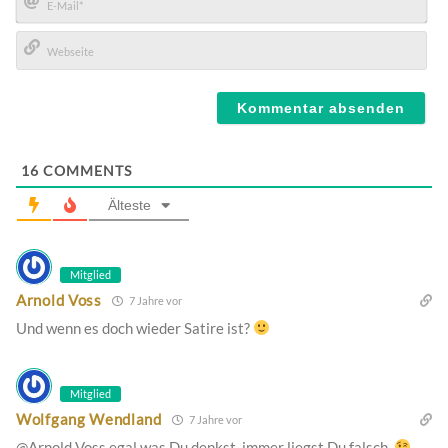
E-
Mail*
Webseite
16
COMMENTS
Älteste
Mitglied
Arnold Voss
7 Jahre vor
Und wenn es doch wieder Satire ist?
Mitglied
Wolfgang Wendland
7 Jahre vor
@Arnold Voss egal was Du denkst, immer liegst Du falsch.