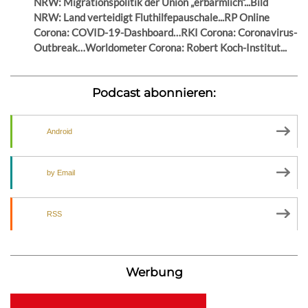
NRW: Migrationspolitik der Union „erbärmlich“...Bild
NRW: Land verteidigt Fluthilfepauschale...RP Online
Corona: COVID-19-Dashboard…RKI Corona: Coronavirus-
Outbreak…Worldometer Corona: Robert Koch-Institut...
Podcast abonnieren:
Android
by Email
RSS
Werbung