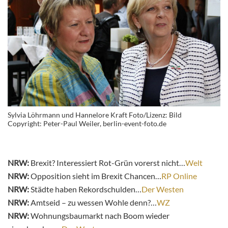
Sylvia Löhrmann und Hannelore Kraft Foto/Lizenz: Bild
Copyright: Peter-Paul Weiler, berlin-event-foto.de
NRW:
Brexit? Interessiert Rot-Grün vorerst nicht…
Welt
NRW:
Opposition sieht im Brexit Chancen…
RP Online
NRW:
Städte haben Rekordschulden…
Der Westen
NRW:
Amtseid – zu wessen Wohle denn?…
WZ
NRW:
Wohnungsbaumarkt nach Boom wieder