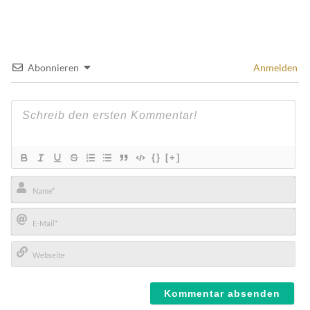
Abonnieren
Anmelden
{}
[+]
Name*
E-
Mail*
Webseite