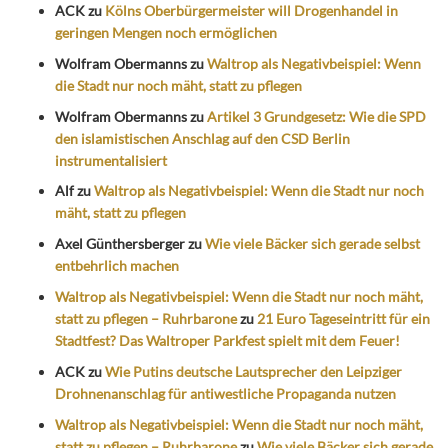
ACK
zu
Kölns Oberbürgermeister will Drogenhandel in
geringen Mengen noch ermöglichen
Wolfram Obermanns
zu
Waltrop als Negativbeispiel: Wenn
die Stadt nur noch mäht, statt zu pflegen
Wolfram Obermanns
zu
Artikel 3 Grundgesetz: Wie die SPD
den islamistischen Anschlag auf den CSD Berlin
instrumentalisiert
Alf
zu
Waltrop als Negativbeispiel: Wenn die Stadt nur noch
mäht, statt zu pflegen
Axel Günthersberger
zu
Wie viele Bäcker sich gerade selbst
entbehrlich machen
Waltrop als Negativbeispiel: Wenn die Stadt nur noch mäht,
statt zu pflegen – Ruhrbarone
zu
21 Euro Tageseintritt für ein
Stadtfest? Das Waltroper Parkfest spielt mit dem Feuer!
ACK
zu
Wie Putins deutsche Lautsprecher den Leipziger
Drohnenanschlag für antiwestliche Propaganda nutzen
Waltrop als Negativbeispiel: Wenn die Stadt nur noch mäht,
statt zu pflegen – Ruhrbarone
zu
Wie viele Bäcker sich gerade