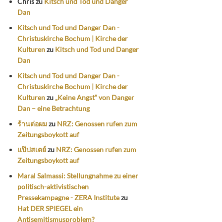
Chris
zu
Kitsch und Tod und Danger
Dan
Kitsch und Tod und Danger Dan -
Christuskirche Bochum | Kirche der
Kulturen
zu
Kitsch und Tod und Danger
Dan
Kitsch und Tod und Danger Dan -
Christuskirche Bochum | Kirche der
Kulturen
zu
„Keine Angst“ von Danger
Dan – eine Betrachtung
ร้านต่อผม
zu
NRZ: Genossen rufen zum
Zeitungsboykott auf
แป๊ปสเตย์
zu
NRZ: Genossen rufen zum
Zeitungsboykott auf
Maral Salmassi: Stellungnahme zu einer
politisch-aktivistischen
Pressekampagne - ZERA Institute
zu
Hat DER SPIEGEL ein
Antisemitismusproblem?