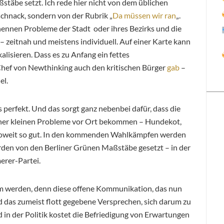
ßstäbe setzt. Ich rede hier nicht von dem üblichen
chnack, sondern von der Rubrik „
Da müssen wir ran
„.
ennen Probleme der Stadt oder ihres Bezirks und die
 zeitnah und meistens individuell. Auf einer Karte kann
lisieren. Dass es zu Anfang ein
fettes
Chef von Newthinking auch den kritischen Bürger
gab
–
el.
 perfekt. Und das sorgt ganz nebenbei dafür, dass die
 eher kleinen Probleme vor Ort bekommen – Hundekot,
Soweit so gut. In den kommenden Wahlkämpfen werden
wurden von den Berliner Grünen Maßstäbe gesetzt – in der
rer-Partei.
m werden, denn diese offene Kommunikation, das nun
das zumeist flott gegebene Versprechen, sich darum zu
n der Politik kostet die Befriedigung von Erwartungen