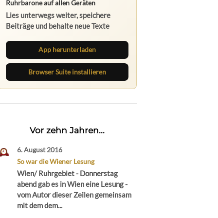
Ruhrbarone auf allen Geräten
Lies unterwegs weiter, speichere
Beiträge und behalte neue Texte
direkt im Browser im Blick.
App herunterladen
Browser Suite installieren
Vor zehn Jahren...
6. August 2016
So war die Wiener Lesung
Wien/ Ruhrgebiet - Donnerstag
abend gab es in Wien eine Lesung -
vom Autor dieser Zeilen gemeinsam
mit dem dem...