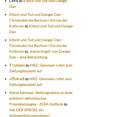
Chris
zu
Kitsch und Tod und Danger
Dan
Kitsch und Tod und Danger Dan -
Christuskirche Bochum | Kirche der
Kulturen
zu
Kitsch und Tod und Danger
Dan
Kitsch und Tod und Danger Dan -
Christuskirche Bochum | Kirche der
Kulturen
zu
„Keine Angst“ von Danger
Dan – eine Betrachtung
ร้านต่อผม
zu
NRZ: Genossen rufen zum
Zeitungsboykott auf
แป๊ปสเตย์
zu
NRZ: Genossen rufen zum
Zeitungsboykott auf
Maral Salmassi: Stellungnahme zu einer
politisch-aktivistischen
Pressekampagne - ZERA Institute
zu
Hat DER SPIEGEL ein
Antisemitismusproblem?