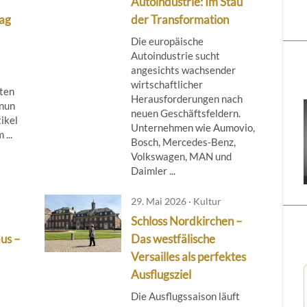
Autoindustrie: Im Stau
lag
der Transformation
Die europäische
Autoindustrie sucht
angesichts wachsender
wirtschaftlicher
ten
Herausforderungen nach
 nun
neuen Geschäftsfeldern.
ikel
Unternehmen wie Aumovio,
...
Bosch, Mercedes-Benz,
Volkswagen, MAN und
Daimler ...
29. Mai 2026 · Kultur
Schloss Nordkirchen –
aus –
Das westfälische
Versailles als perfektes
Ausflugsziel
Die Ausflugssaison läuft