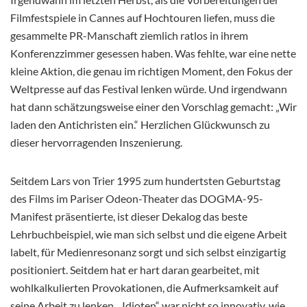
Filmfestspiele in Cannes auf Hochtouren liefen, muss die
gesammelte PR-Manschaft ziemlich ratlos in ihrem
Konferenzzimmer gesessen haben. Was fehlte, war eine nette
kleine Aktion, die genau im richtigen Moment, den Fokus der
Weltpresse auf das Festival lenken würde. Und irgendwann
hat dann schätzungsweise einer den Vorschlag gemacht: „Wir
laden den Antichristen ein.“ Herzlichen Glückwunsch zu
dieser hervorragenden Inszenierung.
Seitdem Lars von Trier 1995 zum hundertsten Geburtstag
des Films im Pariser Odeon-Theater das DOGMA-95-
Manifest präsentierte, ist dieser Dekalog das beste
Lehrbuchbeispiel, wie man sich selbst und die eigene Arbeit
labelt, für Medienresonanz sorgt und sich selbst
einzigartig
positioniert. Seitdem hat er hart daran gearbeitet, mit
wohlkalkulierten Provokationen, die Aufmerksamkeit auf
seine Arbeit zu lenken. „Idioten“ war nicht so innovativ, wie