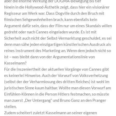
aber die enorme Wirkung der DOGMA-Bewegung bis tief
hinein in die Hollywood-Ästhetik zeigt, dass hier ein visionärer
Regisseur am Werk war. Dass Dogville durch den Bruch mit
filmischen Sehgewohnheiten brach, kann ebenfalls kein
Argument dafür sein, dass der Film nur um eines Skandals willen
gedreht oder nach Cannes eingeladen wurde. Es ist mit
Sicherheit auch nicht der Selbst-Vermarktung geschuldet, es sei
denn man sähe jeden einzigartigen künstlerischen Ausdruck als
reines Instrument des Marketing an. Wenn dem jedoch nicht so
ist – was bleibt dann von der Argumentationslinie von
Kasselmann?
Für die Inszeniertheit der aktuellen Vorgänge von Cannes gibt
es keinerlei Hinweise. Auch der Vorwurf von Volksverhetzung
(selbst der der Verharmlosung des dritten Reiches) ist wohl im
juristischen Sinne kaum haltbar. Wollte man diesen Vorwurf am
Einfühlen-Können in die Person Hitlers festmachen, so müsste
man zuerst „Der Untergang“ und Bruno Ganz an den Pranger
stellen.
Zudem scheitert zuletzt Kasselmann an seiner eigenen