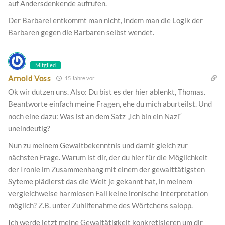
auf Andersdenkende aufrufen.
Der Barbarei entkommt man nicht, indem man die Logik der
Barbaren gegen die Barbaren selbst wendet.
Mitglied
Arnold Voss
15 Jahre vor
Ok wir dutzen uns. Also: Du bist es der hier ablenkt, Thomas.
Beantworte einfach meine Fragen, ehe du mich aburteilst. Und
noch eine dazu: Was ist an dem Satz „Ich bin ein Nazi“
uneindeutig?
Nun zu meinem Gewaltbekenntnis und damit gleich zur
nächsten Frage. Warum ist dir, der du hier für die Möglichkeit
der Ironie im Zusammenhang mit einem der gewalttätigsten
Syteme plädierst das die Welt je gekannt hat, in meinem
vergleichweise harmlosen Fall keine ironische Interpretation
möglich? Z.B. unter Zuhilfenahme des Wörtchens salopp.
Ich werde jetzt meine Gewaltätigkeit konkretisieren um dir