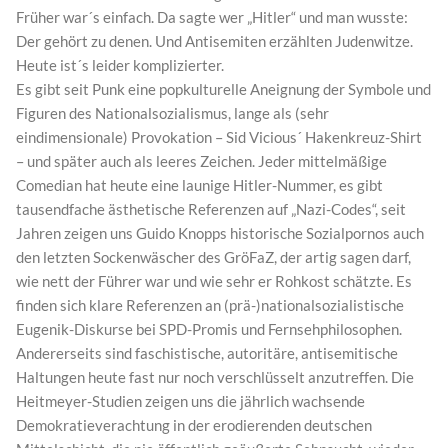
Früher war´s einfach. Da sagte wer „Hitler“ und man wusste:
Der gehört zu denen. Und Antisemiten erzählten Judenwitze.
Heute ist´s leider komplizierter.
Es gibt seit Punk eine popkulturelle Aneignung der Symbole und
Figuren des Nationalsozialismus, lange als (sehr
eindimensionale) Provokation – Sid Vicious´ Hakenkreuz-Shirt
– und später auch als leeres Zeichen. Jeder mittelmäßige
Comedian hat heute eine launige Hitler-Nummer, es gibt
tausendfache ästhetische Referenzen auf „Nazi-Codes“, seit
Jahren zeigen uns Guido Knopps historische Sozialpornos auch
den letzten Sockenwäscher des GröFaZ, der artig sagen darf,
wie nett der Führer war und wie sehr er Rohkost schätzte. Es
finden sich klare Referenzen an (prä-)nationalsozialistische
Eugenik-Diskurse bei SPD-Promis und Fernsehphilosophen.
Andererseits sind faschistische, autoritäre, antisemitische
Haltungen heute fast nur noch verschlüsselt anzutreffen. Die
Heitmeyer-Studien zeigen uns die jährlich wachsende
Demokratieverachtung in der erodierenden deutschen