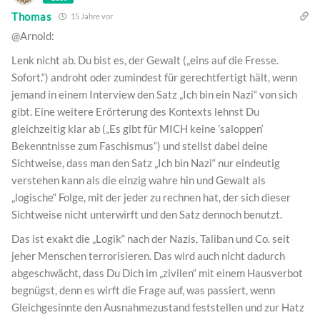
Thomas
15 Jahre vor
@Arnold:
Lenk nicht ab. Du bist es, der Gewalt („eins auf die Fresse.
Sofort.“) androht oder zumindest für gerechtfertigt hält, wenn
jemand in einem Interview den Satz „Ich bin ein Nazi“ von sich
gibt. Eine weitere Erörterung des Kontexts lehnst Du
gleichzeitig klar ab („Es gibt für MICH keine ’saloppen‘
Bekenntnisse zum Faschismus“) und stellst dabei deine
Sichtweise, dass man den Satz „Ich bin Nazi“ nur eindeutig
verstehen kann als die einzig wahre hin und Gewalt als
„logische“ Folge, mit der jeder zu rechnen hat, der sich dieser
Sichtweise nicht unterwirft und den Satz dennoch benutzt.
Das ist exakt die „Logik“ nach der Nazis, Taliban und Co. seit
jeher Menschen terrorisieren. Das wird auch nicht dadurch
abgeschwächt, dass Du Dich im „zivilen“ mit einem Hausverbot
begnügst, denn es wirft die Frage auf, was passiert, wenn
Gleichgesinnte den Ausnahmezustand feststellen und zur Hatz