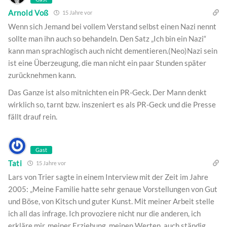
Arnold Voß
15 Jahre vor
Wenn sich Jemand bei vollem Verstand selbst einen Nazi nennt
sollte man ihn auch so behandeln. Den Satz „Ich bin ein Nazi“
kann man sprachlogisch auch nicht dementieren.(Neo)Nazi sein
ist eine Überzeugung, die man nicht ein paar Stunden später
zurücknehmen kann.
Das Ganze ist also mitnichten ein PR-Geck. Der Mann denkt
wirklich so, tarnt bzw. inszeniert es als PR-Geck und die Presse
fällt drauf rein.
Gast
Tati
15 Jahre vor
Lars von Trier sagte in einem Interview mit der Zeit im Jahre
2005: „Meine Familie hatte sehr genaue Vorstellungen von Gut
und Böse, von Kitsch und guter Kunst. Mit meiner Arbeit stelle
ich all das infrage. Ich provoziere nicht nur die anderen, ich
erkläre mir, meiner Erziehung, meinen Werten, auch ständig