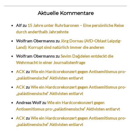
Aktuelle Kommentare
Alf
zu
15 Jahre unter Ruhrbaronen – Eine persönliche Reise
durch anderthalb Jahrzehnte
Wolfram Obermanns
zu
Jörg Dornau (AfD-Oblast Leipzig-
Land): Korrupt sind natürlich immer die anderen
Wolfram Obermanns
zu
Sevim Dağdelen entdeckt die
Wehrmacht in einer Journalistenfrage
ACK
zu
Wie ein Hardcorekonzert gegen Antisemitismus pro-
„palästinensische“ Aktivisten entlarvt
ACK
zu
Wie ein Hardcorekonzert gegen Antisemitismus pro-
„palästinensische“ Aktivisten entlarvt
Andreas Wolf
zu
Wie ein Hardcorekonzert gegen
Antisemitismus pro-„palästinensische“ Aktivisten entlarvt
ACK
zu
Wie ein Hardcorekonzert gegen Antisemitismus pro-
„palästinensische“ Aktivisten entlarvt