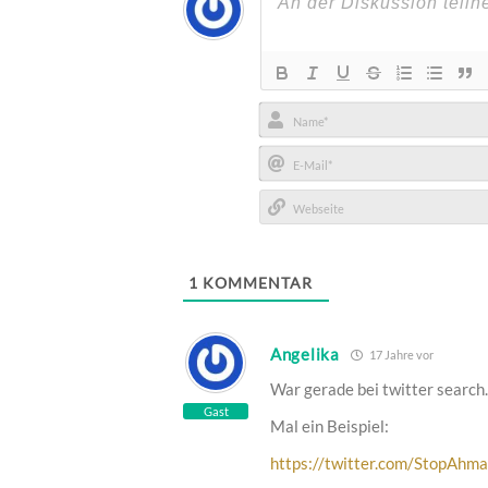
Name*
E-
Mail*
Webseite
1
KOMMENTAR
Angelika
17 Jahre vor
War gerade bei twitter search.
Gast
Mal ein Beispiel:
https://twitter.com/StopAhma