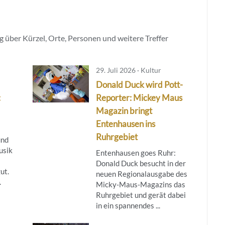
 über Kürzel, Orte, Personen und weitere Treffer
29. Juli 2026 · Kultur
Donald Duck wird Pott-
:
Reporter: Mickey Maus
Magazin bringt
Entenhausen ins
Ruhrgebiet
und
usik
Entenhausen goes Ruhr:
Donald Duck besucht in der
ut.
neuen Regionalausgabe des
.
Micky‑Maus‑Magazins das
Ruhrgebiet und gerät dabei
in ein spannendes ...