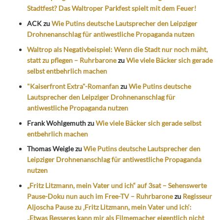
Stadtfest? Das Waltroper Parkfest spielt mit dem Feuer!
ACK
zu
Wie Putins deutsche Lautsprecher den Leipziger
Drohnenanschlag für antiwestliche Propaganda nutzen
Waltrop als Negativbeispiel: Wenn die Stadt nur noch mäht,
statt zu pflegen – Ruhrbarone
zu
Wie viele Bäcker sich gerade
selbst entbehrlich machen
"Kaiserfront Extra"-Romanfan
zu
Wie Putins deutsche
Lautsprecher den Leipziger Drohnenanschlag für
antiwestliche Propaganda nutzen
Frank Wohlgemuth
zu
Wie viele Bäcker sich gerade selbst
entbehrlich machen
Thomas Weigle
zu
Wie Putins deutsche Lautsprecher den
Leipziger Drohnenanschlag für antiwestliche Propaganda
nutzen
„Fritz Litzmann, mein Vater und ich“ auf 3sat – Sehenswerte
Pause-Doku nun auch im Free-TV – Ruhrbarone
zu
Regisseur
Aljoscha Pause zu ‚Fritz Litzmann, mein Vater und ich‘:
„Etwas Besseres kann mir als Filmemacher eigentlich nicht