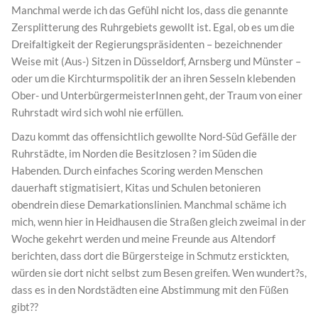
Manchmal werde ich das Gefühl nicht los, dass die genannte
Zersplitterung des Ruhrgebiets gewollt ist. Egal, ob es um die
Dreifaltigkeit der Regierungspräsidenten – bezeichnender
Weise mit (Aus-) Sitzen in Düsseldorf, Arnsberg und Münster –
oder um die Kirchturmspolitik der an ihren Sesseln klebenden
Ober- und UnterbürgermeisterInnen geht, der Traum von einer
Ruhrstadt wird sich wohl nie erfüllen.
Dazu kommt das offensichtlich gewollte Nord-Süd Gefälle der
Ruhrstädte, im Norden die Besitzlosen ? im Süden die
Habenden. Durch einfaches Scoring werden Menschen
dauerhaft stigmatisiert, Kitas und Schulen betonieren
obendrein diese Demarkationslinien. Manchmal schäme ich
mich, wenn hier in Heidhausen die Straßen gleich zweimal in der
Woche gekehrt werden und meine Freunde aus Altendorf
berichten, dass dort die Bürgersteige in Schmutz erstickten,
würden sie dort nicht selbst zum Besen greifen. Wen wundert?s,
dass es in den Nordstädten eine Abstimmung mit den Füßen
gibt??