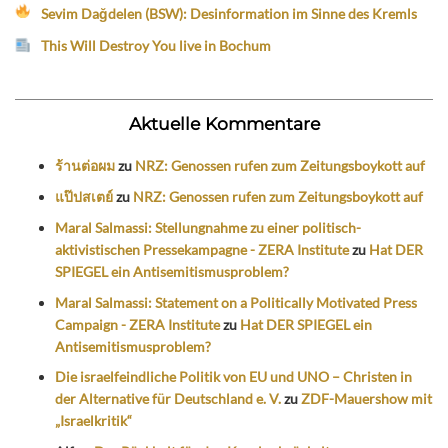
Sevim Dağdelen (BSW): Desinformation im Sinne des Kremls
This Will Destroy You live in Bochum
Aktuelle Kommentare
ร้านต่อผม
zu
NRZ: Genossen rufen zum Zeitungsboykott auf
แป๊ปสเตย์
zu
NRZ: Genossen rufen zum Zeitungsboykott auf
Maral Salmassi: Stellungnahme zu einer politisch-
aktivistischen Pressekampagne - ZERA Institute
zu
Hat DER
SPIEGEL ein Antisemitismusproblem?
Maral Salmassi: Statement on a Politically Motivated Press
Campaign - ZERA Institute
zu
Hat DER SPIEGEL ein
Antisemitismusproblem?
Die israelfeindliche Politik von EU und UNO – Christen in
der Alternative für Deutschland e. V.
zu
ZDF-Mauershow mit
„Israelkritik“