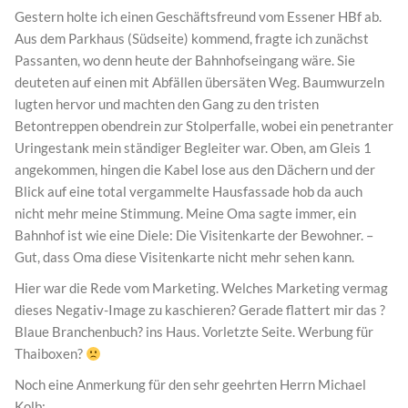
Gestern holte ich einen Geschäftsfreund vom Essener HBf ab.
Aus dem Parkhaus (Südseite) kommend, fragte ich zunächst
Passanten, wo denn heute der Bahnhofseingang wäre. Sie
deuteten auf einen mit Abfällen übersäten Weg. Baumwurzeln
lugten hervor und machten den Gang zu den tristen
Betontreppen obendrein zur Stolperfalle, wobei ein penetranter
Uringestank mein ständiger Begleiter war. Oben, am Gleis 1
angekommen, hingen die Kabel lose aus den Dächern und der
Blick auf eine total vergammelte Hausfassade hob da auch
nicht mehr meine Stimmung. Meine Oma sagte immer, ein
Bahnhof ist wie eine Diele: Die Visitenkarte der Bewohner. –
Gut, dass Oma diese Visitenkarte nicht mehr sehen kann.
Hier war die Rede vom Marketing. Welches Marketing vermag
dieses Negativ-Image zu kaschieren? Gerade flattert mir das ?
Blaue Branchenbuch? ins Haus. Vorletzte Seite. Werbung für
Thaiboxen?
Noch eine Anmerkung für den sehr geehrten Herrn Michael
Kolb: