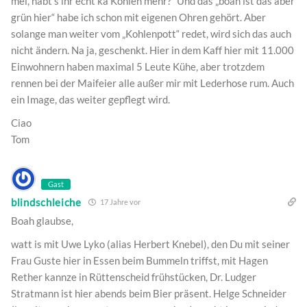
mei, habt’s ihr echt ka Kohlen mehr?“ Und das „boah ist das aber
grün hier“ habe ich schon mit eigenen Ohren gehört. Aber
solange man weiter vom „Kohlenpott“ redet, wird sich das auch
nicht ändern. Na ja, geschenkt. Hier in dem Kaff hier mit 11.000
Einwohnern haben maximal 5 Leute Kühe, aber trotzdem
rennen bei der Maifeier alle außer mir mit Lederhose rum. Auch
ein Image, das weiter gepflegt wird.
Ciao
Tom
Gast
blindschleiche
17 Jahre vor
Boah glaubse,
watt is mit Uwe Lyko (alias Herbert Knebel), den Du mit seiner
Frau Guste hier in Essen beim Bummeln triffst, mit Hagen
Rether kannze in Rüttenscheid frühstücken, Dr. Ludger
Stratmann ist hier abends beim Bier präsent. Helge Schneider