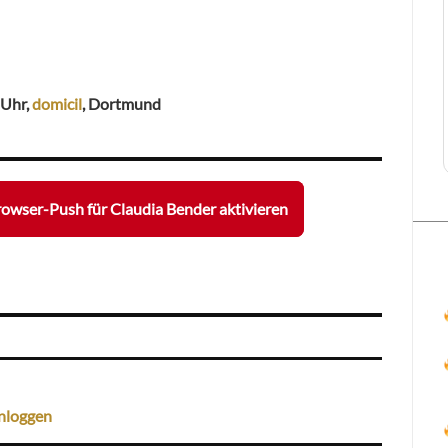
0 Uhr,
domicil
, Dortmund
owser-Push für Claudia Bender aktivieren
nloggen