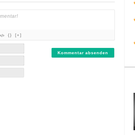
{}
[+]