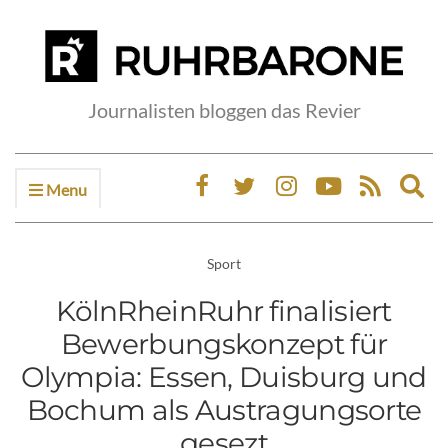
Journalisten bloggen das Revier
Menu
Ex
sea
fo
Sport
KölnRheinRuhr finalisiert
Bewerbungskonzept für
Olympia: Essen, Duisburg und
Bochum als Austragungsorte
gesezt