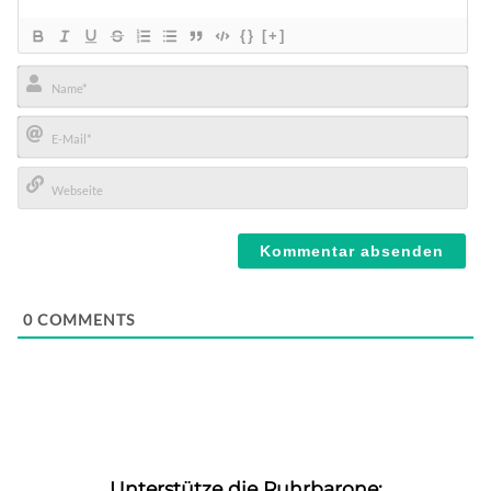
{}
[+]
Name*
E-
Mail*
Webseite
0
COMMENTS
Unterstütze die Ruhrbarone: