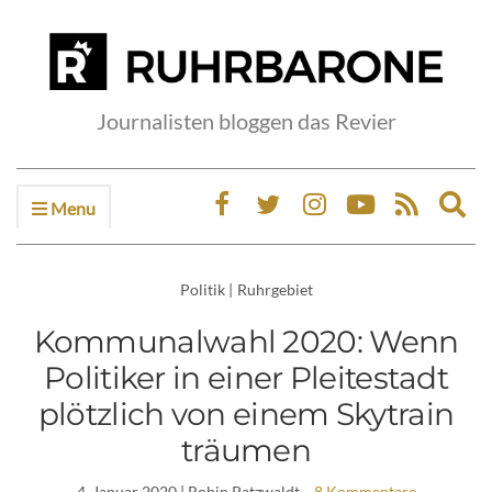
Journalisten bloggen das Revier
Menu
Ex
sea
fo
Politik
|
Ruhrgebiet
Kommunalwahl 2020: Wenn
Politiker in einer Pleitestadt
plötzlich von einem Skytrain
träumen
4. Januar 2020
| Robin Patzwaldt
8 Kommentare