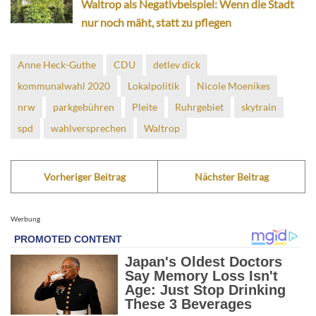
Waltrop als Negativbeispiel: Wenn die Stadt
nur noch mäht, statt zu pflegen
Anne Heck-Guthe
CDU
detlev dick
kommunalwahl 2020
Lokalpolitik
Nicole Moenikes
nrw
parkgebühren
Pleite
Ruhrgebiet
skytrain
spd
wahlversprechen
Waltrop
Vorheriger Beitrag
Nächster Beitrag
Werbung