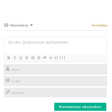
Abonnieren
Anmelden
{}
[+]
Name*
E-
Mail*
Webseite