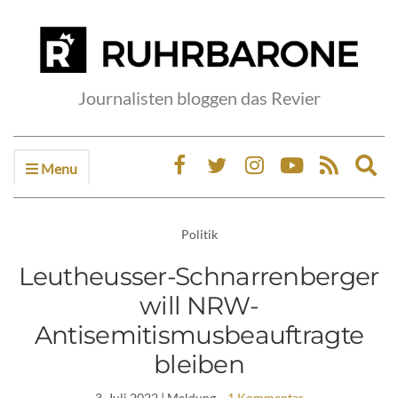
Journalisten bloggen das Revier
Menu
Ex
sea
fo
Politik
Leutheusser-Schnarrenberger
will NRW-
Antisemitismusbeauftragte
bleiben
3. Juli 2022
| Meldung
1 Kommentar