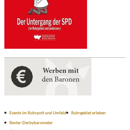
Events im Ruhrpott und Umfeld
Ruhrgebiet erleben
Revier-Derbybarometer