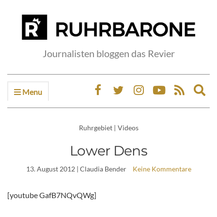
Journalisten bloggen das Revier
Menu
Ex
sea
fo
Ruhrgebiet
|
Videos
Lower Dens
13. August 2012
| Claudia Bender
Keine Kommentare
[youtube GafB7NQvQWg]