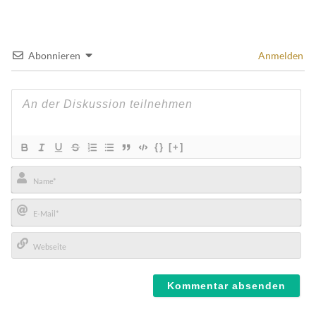
Abonnieren
Anmelden
{}
[+]
Name*
E-
Mail*
Webseite