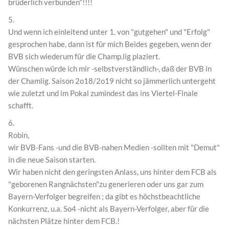
brüderlich verbunden"!!!!
5.
Und wenn ich einleitend unter 1. von "gutgehen" und "Erfolg"
gesprochen habe, dann ist für mich Beides gegeben, wenn der
BVB sich wiederum für die Champ.lig plaziert.
Wünschen würde ich mir -selbstverständlich-, daß der BVB in
der Chamlig. Saison 2o18/2o19 nicht so jämmerlich untergeht
wie zuletzt und im Pokal zumindest das ins Viertel-Finale
schafft.
6.
Robin,
wir BVB-Fans -und die BVB-nahen Medien -sollten mit "Demut"
in die neue Saison starten.
Wir haben nicht den geringsten Anlass, uns hinter dem FCB als
"geborenen Rangnächsten"zu generieren oder uns gar zum
Bayern-Verfolger begreifen ; da gibt es höchstbeachtliche
Konkurrenz, u.a. So4 -nicht als Bayern-Verfolger, aber für die
nächsten Plätze hinter dem FCB.!