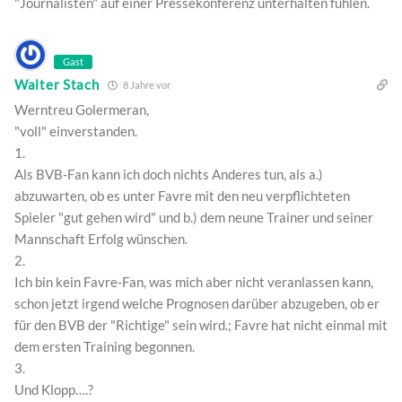
"Journalisten" auf einer Pressekonferenz unterhalten fühlen.
Gast
Walter Stach
8 Jahre vor
Werntreu Golermeran,
"voll" einverstanden.
1.
Als BVB-Fan kann ich doch nichts Anderes tun, als a.)
abzuwarten, ob es unter Favre mit den neu verpflichteten
Spieler "gut gehen wird" und b.) dem neune Trainer und seiner
Mannschaft Erfolg wünschen.
2.
Ich bin kein Favre-Fan, was mich aber nicht veranlassen kann,
schon jetzt irgend welche Prognosen darüber abzugeben, ob er
für den BVB der "Richtige" sein wird.; Favre hat nicht einmal mit
dem ersten Training begonnen.
3.
Und Klopp….?