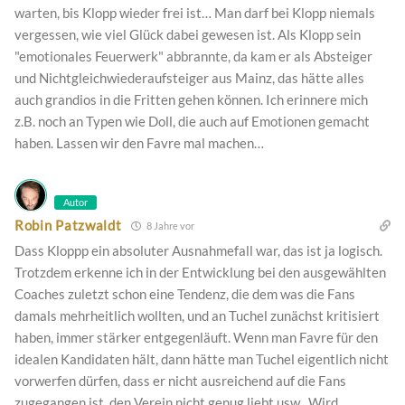
warten, bis Klopp wieder frei ist… Man darf bei Klopp niemals
vergessen, wie viel Glück dabei gewesen ist. Als Klopp sein
"emotionales Feuerwerk" abbrannte, da kam er als Absteiger
und Nichtgleichwiederaufsteiger aus Mainz, das hätte alles
auch grandios in die Fritten gehen können. Ich erinnere mich
z.B. noch an Typen wie Doll, die auch auf Emotionen gemacht
haben. Lassen wir den Favre mal machen…
Autor
Robin Patzwaldt
8 Jahre vor
Dass Kloppp ein absoluter Ausnahmefall war, das ist ja logisch.
Trotzdem erkenne ich in der Entwicklung bei den ausgewählten
Coaches zuletzt schon eine Tendenz, die dem was die Fans
damals mehrheitlich wollten, und an Tuchel zunächst kritisiert
haben, immer stärker entgegenläuft. Wenn man Favre für den
idealen Kandidaten hält, dann hätte man Tuchel eigentlich nicht
vorwerfen dürfen, dass er nicht ausreichend auf die Fans
zugegangen ist, den Verein nicht genug liebt usw.. Wird