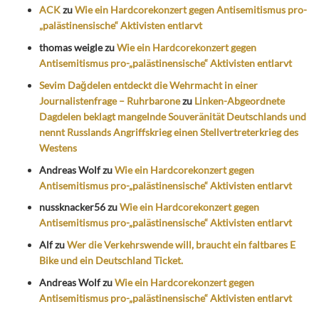
ACK
zu
Wie ein Hardcorekonzert gegen Antisemitismus pro-
„palästinensische“ Aktivisten entlarvt
thomas weigle
zu
Wie ein Hardcorekonzert gegen
Antisemitismus pro-„palästinensische“ Aktivisten entlarvt
Sevim Dağdelen entdeckt die Wehrmacht in einer
Journalistenfrage – Ruhrbarone
zu
Linken-Abgeordnete
Dagdelen beklagt mangelnde Souveränität Deutschlands und
nennt Russlands Angriffskrieg einen Stellvertreterkrieg des
Westens
Andreas Wolf
zu
Wie ein Hardcorekonzert gegen
Antisemitismus pro-„palästinensische“ Aktivisten entlarvt
nussknacker56
zu
Wie ein Hardcorekonzert gegen
Antisemitismus pro-„palästinensische“ Aktivisten entlarvt
Alf
zu
Wer die Verkehrswende will, braucht ein faltbares E
Bike und ein Deutschland Ticket.
Andreas Wolf
zu
Wie ein Hardcorekonzert gegen
Antisemitismus pro-„palästinensische“ Aktivisten entlarvt