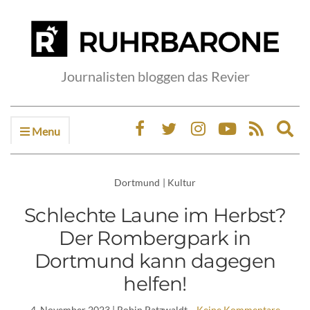
Journalisten bloggen das Revier
Menu
Ex
sea
fo
Dortmund
|
Kultur
Schlechte Laune im Herbst?
Der Rombergpark in
Dortmund kann dagegen
helfen!
4. November 2023
| Robin Patzwaldt
Keine Kommentare