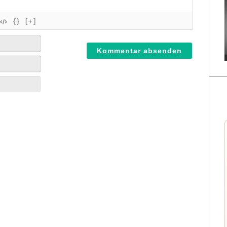
{}
[+]