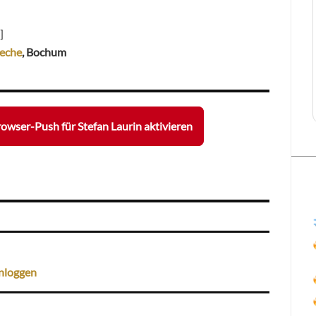
]
eche
, Bochum
owser-Push für Stefan Laurin aktivieren
nloggen