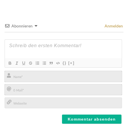
Abonnieren
Anmelden
{}
[+]
Name*
E-
Mail*
Webseite