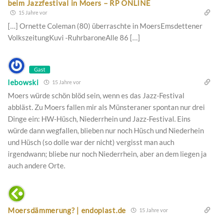
beim Jazzfestival in Moers – RP ONLINE
15 Jahre vor
[…] Ornette Coleman (80) überraschte in MoersEmsdettener
VolkszeitungKuvi -RuhrbaroneAlle 86 […]
Gast
lebowski
15 Jahre vor
Moers würde schön blöd sein, wenn es das Jazz-Festival
abbläst. Zu Moers fallen mir als Münsteraner spontan nur drei
Dinge ein: HW-Hüsch, Niederrhein und Jazz-Festival. Eins
würde dann wegfallen, blieben nur noch Hüsch und Niederhein
und Hüsch (so dolle war der nicht) vergisst man auch
irgendwann; bliebe nur noch Niederrhein, aber an dem liegen ja
auch andere Orte.
Moersdämmerung? | endoplast.de
15 Jahre vor