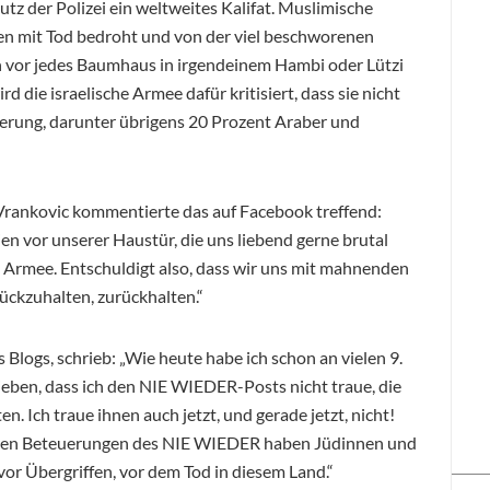
tz der Polizei ein weltweites Kalifat. Muslimische
en mit Tod bedroht und von der viel beschworenen
sch vor jedes Baumhaus in irgendeinem Hambi oder Lützi
rd die israelische Armee dafür kritisiert, dass sie nicht
kerung, darunter übrigens 20 Prozent Araber und
Vrankovic kommentierte das auf Facebook treffend:
n vor unserer Haustür, die uns liebend gerne brutal
he Armee. Entschuldigt also, dass wir uns mit mahnenden
rückzuhalten, zurückhalten.“
Blogs, schrieb: „Wie heute habe ich schon an vielen 9.
ben, dass ich den NIE WIEDER-Posts nicht traue, die
n. Ich traue ihnen auch jetzt, und gerade jetzt, nicht!
t den Beteuerungen des NIE WIEDER haben Jüdinnen und
or Übergriffen, vor dem Tod in diesem Land.“