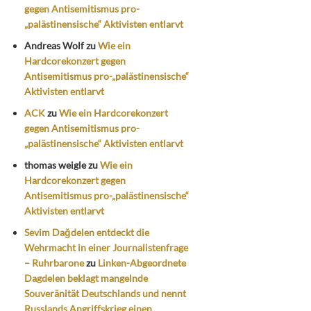
gegen Antisemitismus pro-
„palästinensische“ Aktivisten entlarvt
Andreas Wolf
zu
Wie ein
Hardcorekonzert gegen
Antisemitismus pro-„palästinensische“
Aktivisten entlarvt
ACK
zu
Wie ein Hardcorekonzert
gegen Antisemitismus pro-
„palästinensische“ Aktivisten entlarvt
thomas weigle
zu
Wie ein
Hardcorekonzert gegen
Antisemitismus pro-„palästinensische“
Aktivisten entlarvt
Sevim Dağdelen entdeckt die
Wehrmacht in einer Journalistenfrage
– Ruhrbarone
zu
Linken-Abgeordnete
Dagdelen beklagt mangelnde
Souveränität Deutschlands und nennt
Russlands Angriffskrieg einen