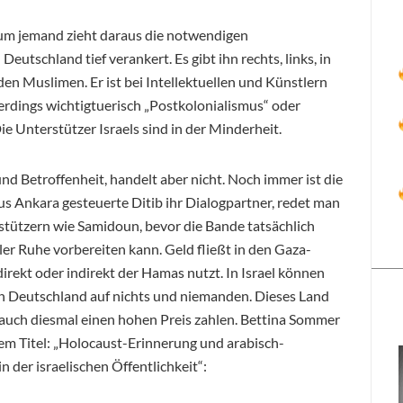
 kaum jemand zieht daraus die notwendigen
eutschland tief verankert. Es gibt ihn rechts, links, in
en Muslimen. Er ist bei Intellektuellen und Künstlern
lerdings wichtigtuerisch „Postkolonialismus“ oder
 Unterstützer Israels sind in der Minderheit.
und Betroffenheit, handelt aber nicht. Noch immer ist die
 Ankara gesteuerte Ditib ihr Dialogpartner, redet man
tützern wie Samidoun, bevor die Bande tatsächlich
ller Ruhe vorbereiten kann. Geld fließt in den Gaza-
 direkt oder indirekt der Hamas nutzt. In Israel können
 in Deutschland auf nichts und niemanden. Dieses Land
n auch diesmal einen hohen Preis zahlen. Bettina Sommer
dem Titel: „Holocaust-Erinnerung und arabisch-
n der israelischen Öffentlichkeit“: