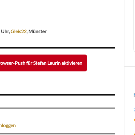
0 Uhr,
Gleis22
, Münster
owser-Push für Stefan Laurin aktivieren
nloggen