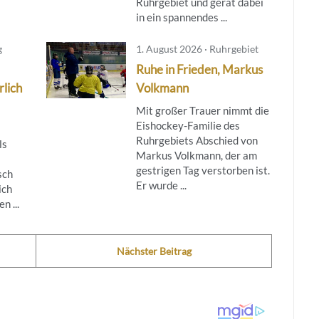
Ruhrgebiet und gerät dabei
in ein spannendes ...
g
1. August 2026 · Ruhrgebiet
Ruhe in Frieden, Markus
rlich
Volkmann
Mit großer Trauer nimmt die
Eishockey-Familie des
Ruhrgebiets Abschied von
ls
Markus Volkmann, der am
gestrigen Tag verstorben ist.
sch
Er wurde ...
ich
n ...
Nächster Beitrag