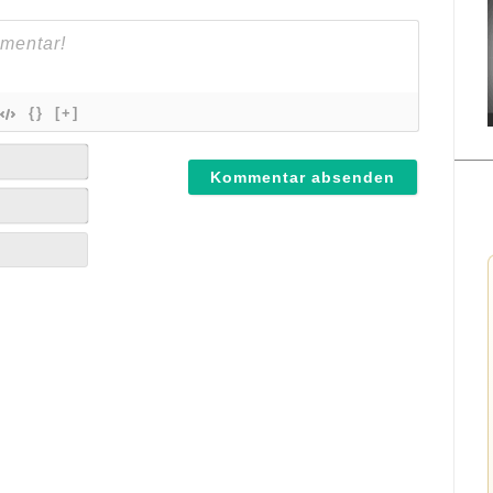
{}
[+]