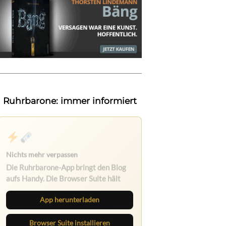
Ruhrbarone: immer informiert
Nichts mehr verpassen
Die Ruhrbarone-App bringt den Blog
aufs Handy. Die Browser Suite hält
dich am Desktop auf dem Laufenden.
App herunterladen
Browser Suite installieren