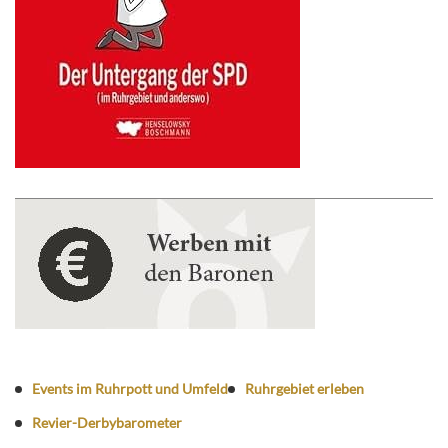
Events im Ruhrpott und Umfeld
Ruhrgebiet erleben
Revier-Derbybarometer