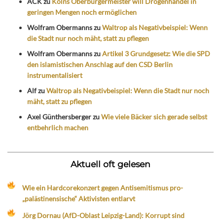
ACK
zu
Kölns Oberbürgermeister will Drogenhandel in
geringen Mengen noch ermöglichen
Wolfram Obermanns
zu
Waltrop als Negativbeispiel: Wenn
die Stadt nur noch mäht, statt zu pflegen
Wolfram Obermanns
zu
Artikel 3 Grundgesetz: Wie die SPD
den islamistischen Anschlag auf den CSD Berlin
instrumentalisiert
Alf
zu
Waltrop als Negativbeispiel: Wenn die Stadt nur noch
mäht, statt zu pflegen
Axel Günthersberger
zu
Wie viele Bäcker sich gerade selbst
entbehrlich machen
Aktuell oft gelesen
Wie ein Hardcorekonzert gegen Antisemitismus pro-
„palästinensische“ Aktivisten entlarvt
Jörg Dornau (AfD-Oblast Leipzig-Land): Korrupt sind