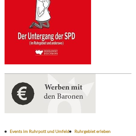
Events im Ruhrpott und Umfeld
Ruhrgebiet erleben